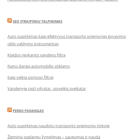
SEO STRAIPSNIU TALPINIMAS
Auto supirkimas kaip efektyvus transporto priemonės gyvavimo
ciklo valdymo instrumentas
Klaidos renkantis vandens filtrą
Nano danga automobilio stiklams
Kaip veikia osmoso filtrai
Vandenyje rasti nitratai - poveikis sveikatai
PERKU PADANGAS
Auto supirkimas naudotų transporto priemonių rinkoje
Žieminių padangų žymėjimas – saugumas ir nauda