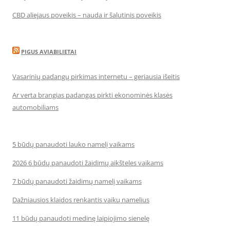
CBD aliejaus poveikis – nauda ir šalutinis poveikis
PIGUS AVIABILIETAI
Vasarinių padangų pirkimas internetu – geriausia išeitis
Ar verta brangias padangas pirkti ekonominės klasės
automobiliams
5 būdų panaudoti lauko namelį vaikams
2026 6 būdų panaudoti žaidimų aikšteles vaikams
7 būdų panaudoti žaidimų namelį vaikams
Dažniausios klaidos renkantis vaikų namelius
11 būdų panaudoti medinę laipiojimo sienelę