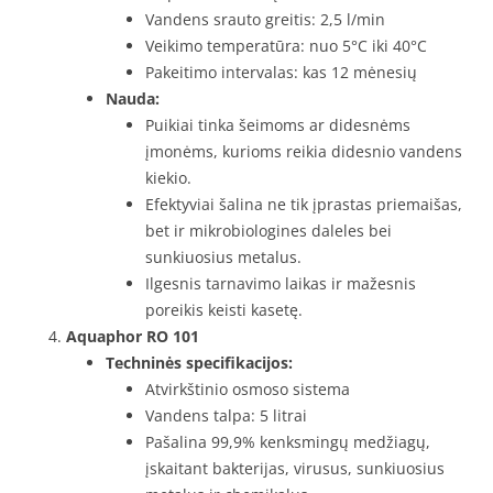
Vandens srauto greitis: 2,5 l/min
Veikimo temperatūra: nuo 5°C iki 40°C
Pakeitimo intervalas: kas 12 mėnesių
Nauda:
Puikiai tinka šeimoms ar didesnėms
įmonėms, kurioms reikia didesnio vandens
kiekio.
Efektyviai šalina ne tik įprastas priemaišas,
bet ir mikrobiologines daleles bei
sunkiuosius metalus.
Ilgesnis tarnavimo laikas ir mažesnis
poreikis keisti kasetę.
Aquaphor RO 101
Techninės specifikacijos:
Atvirkštinio osmoso sistema
Vandens talpa: 5 litrai
Pašalina 99,9% kenksmingų medžiagų,
įskaitant bakterijas, virusus, sunkiuosius