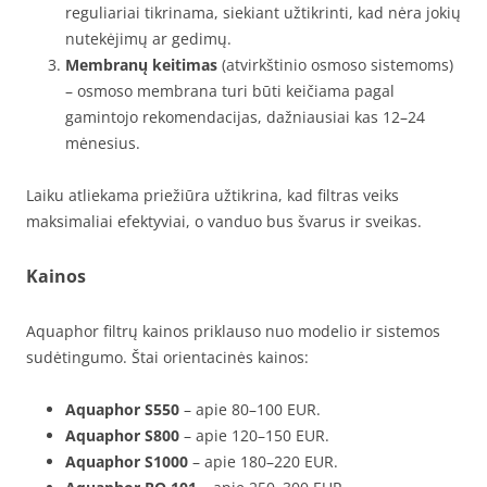
reguliariai tikrinama, siekiant užtikrinti, kad nėra jokių
nutekėjimų ar gedimų.
Membranų keitimas
(atvirkštinio osmoso sistemoms)
– osmoso membrana turi būti keičiama pagal
gamintojo rekomendacijas, dažniausiai kas 12–24
mėnesius.
Laiku atliekama priežiūra užtikrina, kad filtras veiks
maksimaliai efektyviai, o vanduo bus švarus ir sveikas.
Kainos
Aquaphor filtrų kainos priklauso nuo modelio ir sistemos
sudėtingumo. Štai orientacinės kainos:
Aquaphor S550
– apie 80–100 EUR.
Aquaphor S800
– apie 120–150 EUR.
Aquaphor S1000
– apie 180–220 EUR.