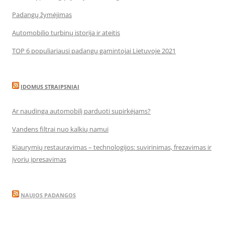
Padangų žymėjimas
Automobilio turbinų istorija ir ateitis
TOP 6 populiariausi padangų gamintojai Lietuvoje 2021
IDOMUS STRAIPSNIAI
Ar naudinga automobilį parduoti supirkėjams?
Vandens filtrai nuo kalkių namui
Kiaurymių restauravimas – technologijos: suvirinimas, frezavimas ir
įvorių įpresavimas
NAUJOS PADANGOS