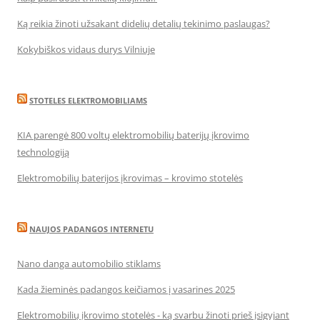
Ką reikia žinoti užsakant didelių detalių tekinimo paslaugas?
Kokybiškos vidaus durys Vilniuje
STOTELES ELEKTROMOBILIAMS
KIA parengė 800 voltų elektromobilių baterijų įkrovimo
technologiją
Elektromobilių baterijos įkrovimas – krovimo stotelės
NAUJOS PADANGOS INTERNETU
Nano danga automobilio stiklams
Kada žieminės padangos keičiamos į vasarines 2025
Elektromobilių įkrovimo stotelės - ką svarbu žinoti prieš įsigyjant