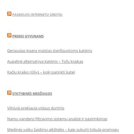
PASKOLOS INTERNETU GREITAI
PREKES GYVUNAMS
Geriausias Josera maistas sterilizuotoms katėms
Augalinė alternatyva katėms – Tofu kraikas
Kačių kraiko rūšys – kokį parinkti katei
STATYBINĖS MEDŽIAGOS
Vilniuje prekiauja vidaus durimis
Namų vandens filtravimo sistemų analizė ir pasirinkimas
Medinės vaikų žaidimų aikštelės – kaip sukurti tobulą pramogų