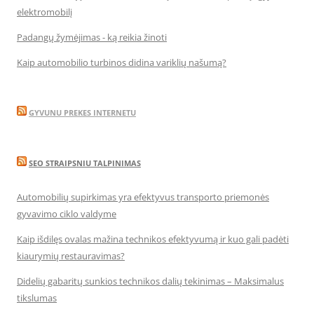
elektromobilį
Padangų žymėjimas - ką reikia žinoti
Kaip automobilio turbinos didina variklių našumą?
GYVUNU PREKES INTERNETU
SEO STRAIPSNIU TALPINIMAS
Automobilių supirkimas yra efektyvus transporto priemonės
gyvavimo ciklo valdyme
Kaip išdilęs ovalas mažina technikos efektyvumą ir kuo gali padėti
kiaurymių restauravimas?
Didelių gabaritų sunkios technikos dalių tekinimas – Maksimalus
tikslumas