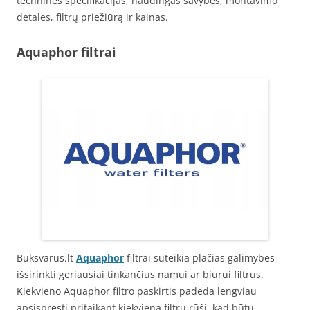
technines specifikacijas, naudingas savybes, montavimo
detales, filtrų priežiūrą ir kainas.
Aquaphor filtrai
Buksvarus.lt
Aquaphor
filtrai suteikia plačias galimybes
išsirinkti geriausiai tinkančius namui ar biurui filtrus.
Kiekvieno Aquaphor filtro paskirtis padeda lengviau
apsispręsti pritaikant kiekvieną filtrų rūšį, kad būtų