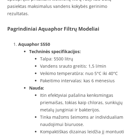
pasiektas maksimalus vandens kokybės gerinimo
rezultatas.
Pagrindiniai Aquaphor Filtrų Modeliai
Aquaphor S550
Techninės specifikacijos:
Talpa: 5500 litrų
Vandens srauto greitis: 1,5 l/min
Veikimo temperatūra: nuo 5°C iki 40°C
Pakeitimo intervalas: kas 6 mėnesius
Nauda:
Itin efektyviai pašalina kenksmingas
priemaišas, tokias kaip chloras, sunkiųjų
metalų junginiai ir bakterijos.
Tinka mažoms šeimoms ar individualiam
naudojimui biuruose.
Kompaktiškas dizainas leidžia jį montuoti