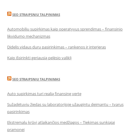
SEO STRAIPSNIU TALPINIMAS
Automobilių supirkimas kaip operatyvus sprendimas – finansinio
likvidumo mechanizmas
Didelis vidaus durų pasirinkimas – rankenos ir interjeras
Kaip išsirinkti geriausią pelėsio valiklį
SEO STRAIPSNIŲ TALPINIMAS
Auto supirkimas turi realią finansinę vertę
Sužadėtuvių žiedas su laboratorijoje užaugintu deimantu – tvarus
pasirinkimas
Ekstremalų krūvį atlaikančios medžiagos – Tiekimas sunkiajai
pramonei