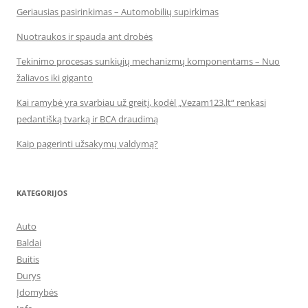
Geriausias pasirinkimas – Automobilių supirkimas
Nuotraukos ir spauda ant drobės
Tekinimo procesas sunkiųjų mechanizmų komponentams – Nuo
žaliavos iki giganto
Kai ramybė yra svarbiau už greitį, kodėl „Vezam123.lt“ renkasi
pedantišką tvarką ir BCA draudimą
Kaip pagerinti užsakymų valdymą?
KATEGORIJOS
Auto
Baldai
Buitis
Durys
Įdomybės