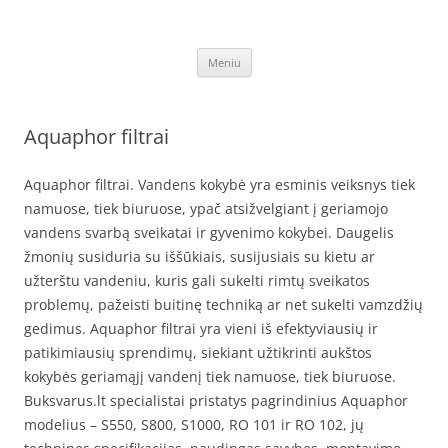
Pereiti
prie
SEO straipsnių talpinimas
turinio
Unikalūs SEO straipsniai talpinami kokybiškų atgalinių nuorodų
sukūrimui – verslo internete stiprinimui, paslaugų ar prekių
Meniu
informacijos sklaidai, aukščiausių rezultatų paieškos sistemoje siekimui,
išlaikymui – GPRS.LT
Aquaphor filtrai
Aquaphor filtrai. Vandens kokybė yra esminis veiksnys tiek
namuose, tiek biuruose, ypač atsižvelgiant į geriamojo
vandens svarbą sveikatai ir gyvenimo kokybei. Daugelis
žmonių susiduria su iššūkiais, susijusiais su kietu ar
užterštu vandeniu, kuris gali sukelti rimtų sveikatos
problemų, pažeisti buitinę techniką ar net sukelti vamzdžių
gedimus. Aquaphor filtrai yra vieni iš efektyviausių ir
patikimiausių sprendimų, siekiant užtikrinti aukštos
kokybės geriamąjį vandenį tiek namuose, tiek biuruose.
Buksvarus.lt specialistai pristatys pagrindinius Aquaphor
modelius – S550, S800, S1000, RO 101 ir RO 102, jų