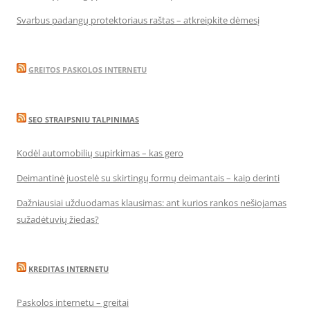
Svarbus padangų protektoriaus raštas – atkreipkite dėmesį
GREITOS PASKOLOS INTERNETU
SEO STRAIPSNIU TALPINIMAS
Kodėl automobilių supirkimas – kas gero
Deimantinė juostelė su skirtingų formų deimantais – kaip derinti
Dažniausiai užduodamas klausimas: ant kurios rankos nešiojamas
sužadėtuvių žiedas?
KREDITAS INTERNETU
Paskolos internetu – greitai