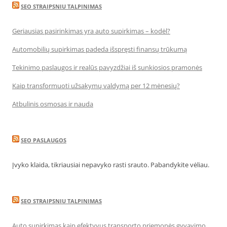
SEO STRAIPSNIU TALPINIMAS
Geriausias pasirinkimas yra auto supirkimas – kodėl?
Automobilių supirkimas padeda išspręsti finansų trūkumą
Tekinimo paslaugos ir realūs pavyzdžiai iš sunkiosios pramonės
Kaip transformuoti užsakymų valdymą per 12 mėnesių?
Atbulinis osmosas ir nauda
SEO PASLAUGOS
Įvyko klaida, tikriausiai nepavyko rasti srauto. Pabandykite vėliau.
SEO STRAIPSNIU TALPINIMAS
Auto supirkimas kaip efektyvus transporto priemonės gyvavimo