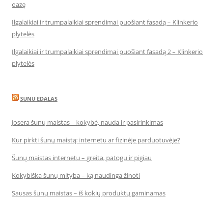
oazę
Ilgalaikiai ir trumpalaikiai sprendimai puošiant fasadą – Klinkerio
plytelės
Ilgalaikiai ir trumpalaikiai sprendimai puošiant fasadą 2 – Klinkerio
plytelės
SUNU EDALAS
Josera šunų maistas – kokybė, nauda ir pasirinkimas
Kur pirkti šunų maistą: internetu ar fizinėje parduotuvėje?
Šunų maistas internetu – greita, patogu ir pigiau
Kokybiška šunų mityba – ką naudinga žinoti
Sausas šunų maistas – iš kokių produktų gaminamas