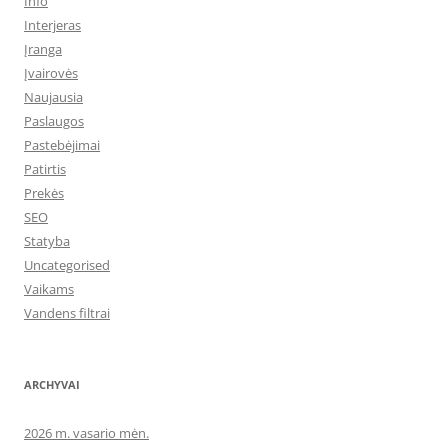
Info
Interjeras
Įranga
Įvairovės
Naujausia
Paslaugos
Pastebėjimai
Patirtis
Prekės
SEO
Statyba
Uncategorised
Vaikams
Vandens filtrai
ARCHYVAI
2026 m. vasario mėn.