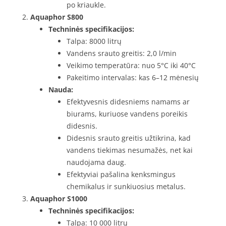
po kriaukle.
Aquaphor S800
Techninės specifikacijos:
Talpa: 8000 litrų
Vandens srauto greitis: 2,0 l/min
Veikimo temperatūra: nuo 5°C iki 40°C
Pakeitimo intervalas: kas 6–12 mėnesių
Nauda:
Efektyvesnis didesniems namams ar
biurams, kuriuose vandens poreikis
didesnis.
Didesnis srauto greitis užtikrina, kad
vandens tiekimas nesumažės, net kai
naudojama daug.
Efektyviai pašalina kenksmingus
chemikalus ir sunkiuosius metalus.
Aquaphor S1000
Techninės specifikacijos:
Talpa: 10 000 litrų