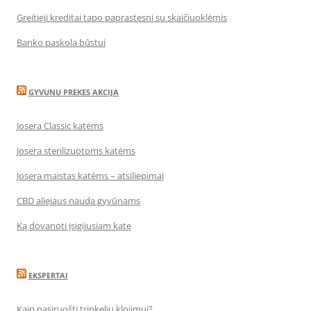
Greitieji kreditai tapo paprastesni su skaičiuoklėmis
Banko paskola būstui
GYVUNU PREKES AKCIJA
Josera Classic katėms
Josera sterilizuotoms katėms
Josera maistas katėms – atsiliepimai
CBD aliejaus nauda gyvūnams
Ką dovanoti įsigijusiam katę
EKSPERTAI
Kaip pasiruošti trinkelių klojimui?