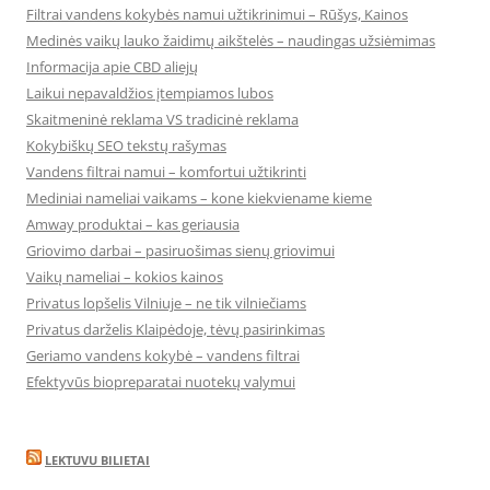
Filtrai vandens kokybės namui užtikrinimui – Rūšys, Kainos
Medinės vaikų lauko žaidimų aikštelės – naudingas užsiėmimas
Informacija apie CBD aliejų
Laikui nepavaldžios įtempiamos lubos
Skaitmeninė reklama VS tradicinė reklama
Kokybiškų SEO tekstų rašymas
Vandens filtrai namui – komfortui užtikrinti
Mediniai nameliai vaikams – kone kiekviename kieme
Amway produktai – kas geriausia
Griovimo darbai – pasiruošimas sienų griovimui
Vaikų nameliai – kokios kainos
Privatus lopšelis Vilniuje – ne tik vilniečiams
Privatus darželis Klaipėdoje, tėvų pasirinkimas
Geriamo vandens kokybė – vandens filtrai
Efektyvūs biopreparatai nuotekų valymui
LEKTUVU BILIETAI