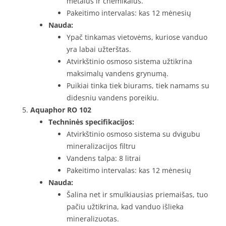
metalus ir chemikalus.
Pakeitimo intervalas: kas 12 mėnesių
Nauda:
Ypač tinkamas vietovėms, kuriose vanduo
yra labai užterštas.
Atvirkštinio osmoso sistema užtikrina
maksimalų vandens grynumą.
Puikiai tinka tiek biurams, tiek namams su
didesniu vandens poreikiu.
Aquaphor RO 102
Techninės specifikacijos:
Atvirkštinio osmoso sistema su dvigubu
mineralizacijos filtru
Vandens talpa: 8 litrai
Pakeitimo intervalas: kas 12 mėnesių
Nauda:
Šalina net ir smulkiausias priemaišas, tuo
pačiu užtikrina, kad vanduo išlieka
mineralizuotas.