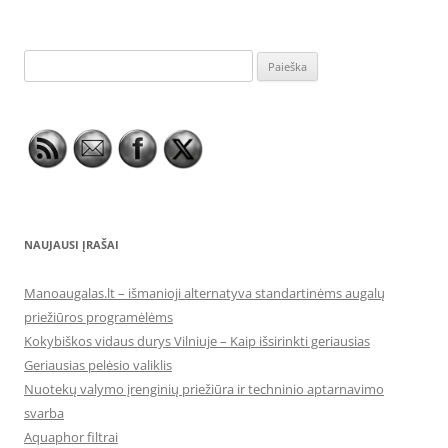
Ieškoti:
NAUJAUSI ĮRAŠAI
Manoaugalas.lt – išmanioji alternatyva standartinėms augalų
priežiūros programėlėms
Kokybiškos vidaus durys Vilniuje – Kaip išsirinkti geriausias
Geriausias pelėsio valiklis
Nuotekų valymo įrenginių priežiūra ir techninio aptarnavimo
svarba
Aquaphor filtrai