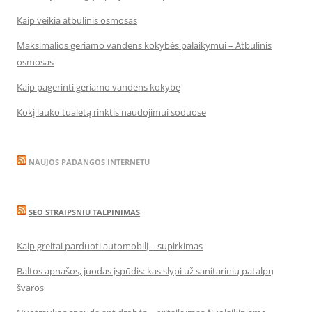
Kaip veikia atbulinis osmosas
Maksimalios geriamo vandens kokybės palaikymui – Atbulinis
osmosas
Kaip pagerinti geriamo vandens kokybę
Kokį lauko tualetą rinktis naudojimui soduose
NAUJOS PADANGOS INTERNETU
SEO STRAIPSNIU TALPINIMAS
Kaip greitai parduoti automobilį – supirkimas
Baltos apnašos, juodas įspūdis: kas slypi už sanitarinių patalpų
švaros