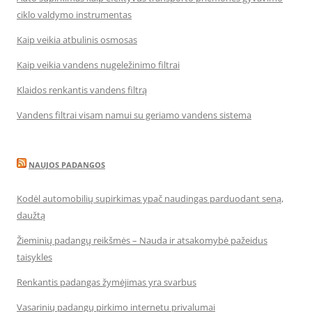
ciklo valdymo instrumentas
Kaip veikia atbulinis osmosas
Kaip veikia vandens nugeležinimo filtrai
Klaidos renkantis vandens filtrą
Vandens filtrai visam namui su geriamo vandens sistema
NAUJOS PADANGOS
Kodėl automobilių supirkimas ypač naudingas parduodant seną,
daužtą
Žieminių padangų reikšmės – Nauda ir atsakomybė pažeidus
taisykles
Renkantis padangas žymėjimas yra svarbus
Vasarinių padangų pirkimo internetu privalumai