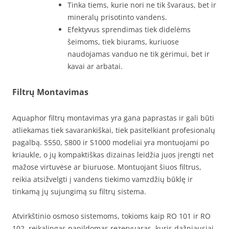
Tinka tiems, kurie nori ne tik švaraus, bet ir
mineralų prisotinto vandens.
Efektyvus sprendimas tiek didelėms
šeimoms, tiek biurams, kuriuose
naudojamas vanduo ne tik gėrimui, bet ir
kavai ar arbatai.
Filtrų Montavimas
Aquaphor filtrų montavimas yra gana paprastas ir gali būti
atliekamas tiek savarankiškai, tiek pasitelkiant profesionalų
pagalbą. S550, S800 ir S1000 modeliai yra montuojami po
kriaukle, o jų kompaktiškas dizainas leidžia juos įrengti net
mažose virtuvėse ar biuruose. Montuojant šiuos filtrus,
reikia atsižvelgti į vandens tiekimo vamzdžių būklę ir
tinkamą jų sujungimą su filtrų sistema.
Atvirkštinio osmoso sistemoms, tokioms kaip RO 101 ir RO
102, reikalingas papildomas rezervuaras, kuris dažniausiai