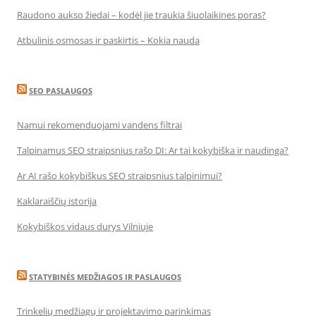
Raudono aukso žiedai – kodėl jie traukia šiuolaikines poras?
Atbulinis osmosas ir paskirtis – Kokia nauda
SEO PASLAUGOS
Namui rekomenduojami vandens filtrai
Talpinamus SEO straipsnius rašo DI: Ar tai kokybiška ir naudinga?
Ar AI rašo kokybiškus SEO straipsnius talpinimui?
Kaklaraiščių istorija
Kokybiškos vidaus durys Vilniuje
STATYBINĖS MEDŽIAGOS IR PASLAUGOS
Trinkelių medžiagų ir projektavimo parinkimas