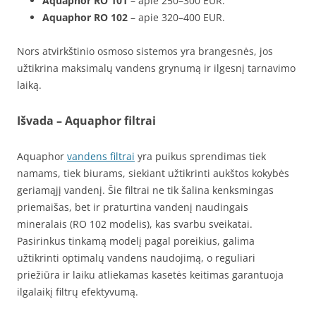
Aquaphor RO 101
– apie 250–300 EUR.
Aquaphor RO 102
– apie 320–400 EUR.
Nors atvirkštinio osmoso sistemos yra brangesnės, jos
užtikrina maksimalų vandens grynumą ir ilgesnį tarnavimo
laiką.
Išvada – Aquaphor filtrai
Aquaphor
vandens filtrai
yra puikus sprendimas tiek
namams, tiek biurams, siekiant užtikrinti aukštos kokybės
geriamąjį vandenį. Šie filtrai ne tik šalina kenksmingas
priemaišas, bet ir praturtina vandenį naudingais
mineralais (RO 102 modelis), kas svarbu sveikatai.
Pasirinkus tinkamą modelį pagal poreikius, galima
užtikrinti optimalų vandens naudojimą, o reguliari
priežiūra ir laiku atliekamas kasetės keitimas garantuoja
ilgalaikį filtrų efektyvumą.