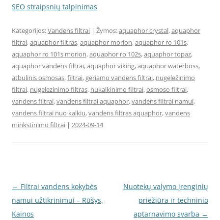
SEO straipsnių talpinimas
Kategorijos:
Vandens filtrai
| Žymos:
aquaphor crystal
,
aquaphor
filtrai
,
aquaphor filtras
,
aquaphor morion
,
aquaphor ro 101s
,
aquaphor ro 101s morion
,
aquaphor ro 102s
,
aquaphor topaz
,
aquaphor vandens filtrai
,
aquaphor viking
,
aquaphor waterboss
,
atbulinis osmosas
,
filtrai
,
geriamo vandens filtrai
,
nugeležinimo
filtrai
,
nugelezinimo filtras
,
nukalkinimo filtrai
,
osmoso filtrai
,
vandens filtrai
,
vandens filtrai aquaphor
,
vandens filtrai namui
,
vandens filtrai nuo kalkiu
,
vandens filtras aquaphor
,
vandens
minkstinimo filtrai
|
2024-09-14
Įrašo
←
Filtrai vandens kokybės
Nuotekų valymo įrenginių
navigacija
namui užtikrinimui – Rūšys,
priežiūra ir techninio
Kainos
aptarnavimo svarba
→