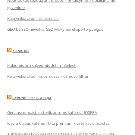
Nuotraukos spauda ant drobės – pritaikymas šiuolaikiniame
gyvenime
Kaip veikia atbulinis osmosas
GEO be SEO neveikia: SEO Mokymai eksperto įžvalgos
KLINKERIS
Kokiomis oro sąlygomis dėti trinkeles?
Kaip veikia atbulinis osmosas – osmoso filtrai
GYVUNU PREKES AKCIJA
Geriausias maistas sterilizuotoms katėms - JOSERA
Josera Classic katėms - Ulta premium klasės kačių maistas
Aukščiausios kokybės standartas Jūsų šuns mitybai - JOSERA