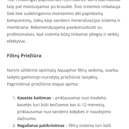
taip pat montuojamas po kriaukle. Šios sistemos reikalauja
šiek tiek sudėtingesnio montavimo dėl papildomų
komponentų, tokių kaip vandens mineralizacijos sistema ir
membrana. Rekomenduojama pasikonsultuoti su
profesionalais, kad sistema būtų tinkamai įdiegta ir veiktų
efektyviai.
Filtrų Priežiūra
Norint užtikrinti optimalų Aquaphor filtrų veikimą, svarbu
laikytis gamintojo nurodytų priežiūros taisyklių.
Pagrindiniai priežiūros etapai apima:
Kasetės keitimas
– priklausomai nuo modelio,
kasetės turi būti keičiamos kas 6–12 mėnesių,
priklausomai nuo vandens kokybės ir naudojimo
dažnumo.
Reguliarus patikrinimas
– filtrų sistema turi būti