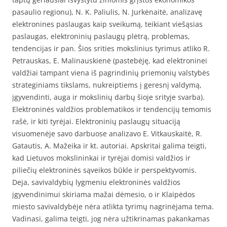
pasaulio regionu), N. K. Paliulis, N. Jurkėnaitė, analizavę
elektronines paslaugas kaip sveikumą, teikiant viešąsias
paslaugas, elektroninių paslaugų plėtrą, problemas,
tendencijas ir pan. Šios srities mokslinius tyrimus atliko R.
Petrauskas, E. Malinauskienė (pastebėję, kad elektroninei
valdžiai tampant viena iš pagrindinių priemonių valstybės
strateginiams tikslams, nukreiptiems į geresnį valdymą,
įgyvendinti, auga ir mokslinių darbų šioje srityje svarba).
Elektroninės valdžios problematikos ir tendencijų temomis
rašė, ir kiti tyrėjai. Elektroninių paslaugų situaciją
visuomenėje savo darbuose analizavo E. Vitkauskaitė, R.
Gatautis, A. Mažeika ir kt. autoriai. Apskritai galima teigti,
kad Lietuvos mokslininkai ir tyrėjai domisi valdžios ir
piliečių elektroninės sąveikos būkle ir perspektyvomis.
Deja, savivaldybių lygmeniu elektroninės valdžios
įgyvendinimui skiriama mažai dėmesio, o ir Klaipėdos
miesto savivaldybėje nėra atlikta tyrimų nagrinėjama tema.
Vadinasi, galima teigti, jog nėra užtikrinamas pakankamas