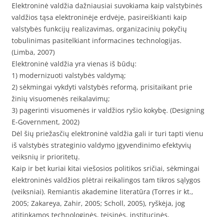
Elektroninė valdžia dažniausiai suvokiama kaip valstybinės
valdžios tąsa elektroninėje erdvėje, pasireiškianti kaip
valstybės funkcijų realizavimas, organizacinių pokyčių
tobulinimas pasitelkiant informacines technologijas.
(Limba, 2007)
Elektroninė valdžia yra vienas iš būdų:
1) modernizuoti valstybės valdymą;
2) sėkmingai vykdyti valstybės reformą, prisitaikant prie
žinių visuomenės reikalavimų;
3) pagerinti visuomenės ir valdžios ryšio kokybę. (Designing
E-Government, 2002)
Dėl šių priežasčių elektroninė valdžia gali ir turi tapti vienu
iš valstybės strateginio valdymo įgyvendinimo efektyvių
veiksnių ir prioritetų.
Kaip ir bet kuriai kitai viešosios politikos sričiai, sėkmingai
elektroninės valdžios plėtrai reikalingos tam tikros sąlygos
(veiksniai). Remiantis akademine literatūra (Torres ir kt.,
2005; Zakareya, Zahir, 2005; Scholl, 2005), ryškėja, jog
atitinkamos technologinės, teisinės, institucinės,