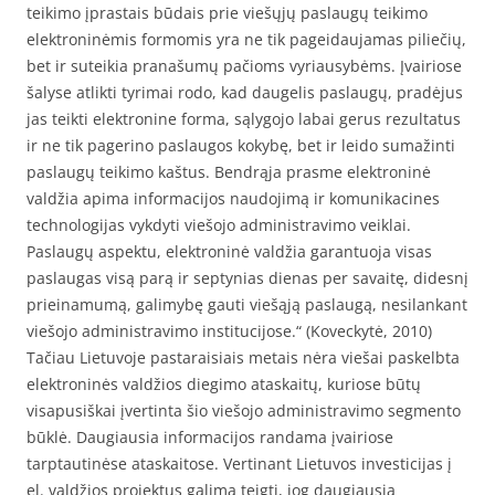
teikimo įprastais būdais prie viešųjų paslaugų teikimo
elektroninėmis formomis yra ne tik pageidaujamas piliečių,
bet ir suteikia pranašumų pačioms vyriausybėms. Įvairiose
šalyse atlikti tyrimai rodo, kad daugelis paslaugų, pradėjus
jas teikti elektronine forma, sąlygojo labai gerus rezultatus
ir ne tik pagerino paslaugos kokybę, bet ir leido sumažinti
paslaugų teikimo kaštus. Bendrąja prasme elektroninė
valdžia apima informacijos naudojimą ir komunikacines
technologijas vykdyti viešojo administravimo veiklai.
Paslaugų aspektu, elektroninė valdžia garantuoja visas
paslaugas visą parą ir septynias dienas per savaitę, didesnį
prieinamumą, galimybę gauti viešąją paslaugą, nesilankant
viešojo administravimo institucijose.“ (Koveckytė, 2010)
Tačiau Lietuvoje pastaraisiais metais nėra viešai paskelbta
elektroninės valdžios diegimo ataskaitų, kuriose būtų
visapusiškai įvertinta šio viešojo administravimo segmento
būklė. Daugiausia informacijos randama įvairiose
tarptautinėse ataskaitose. Vertinant Lietuvos investicijas į
el. valdžios projektus galima teigti, jog daugiausia