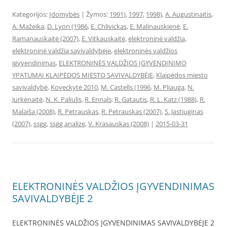
Kategorijos:
Įdomybės
| Žymos:
1991)
,
1997
,
1998)
,
A. Augustinaitis
,
A. Mažeika
,
D. Lyon (1986
,
E. Chlivickas
,
E. Malinauskienė
,
E.
Ramanauskaitė (2007)
,
E. Vitkauskaitė
,
elektroninė valdžia
,
elektroninė valdžia savivaldybėje
,
elektroninės valdžios
įgyvendinimas
,
ELEKTRONINĖS VALDŽIOS ĮGYVENDINIMO
YPATUMAI KLAIPĖDOS MIESTO SAVIVALDYBĖJE
,
Klaipėdos miesto
savivaldybė
,
Koveckytė 2010
,
M. Castells (1996
,
M. Pliauga
,
N.
Jurkėnaitė
,
N. K. Paliulis
,
R. Ennals
,
R. Gatautis
,
R. L. Katz (1988)
,
R.
Malaiša (2008)
,
R. Petrauskas
,
R. Petrauskas (2007)
,
S. Jastiuginas
(2007)
,
ssgg
,
ssgg analize
,
V. Krasauskas (2008)
|
2015-03-31
ELEKTRONINĖS VALDŽIOS ĮGYVENDINIMAS
SAVIVALDYBĖJE 2
ELEKTRONINĖS VALDŽIOS ĮGYVENDINIMAS SAVIVALDYBĖJE 2