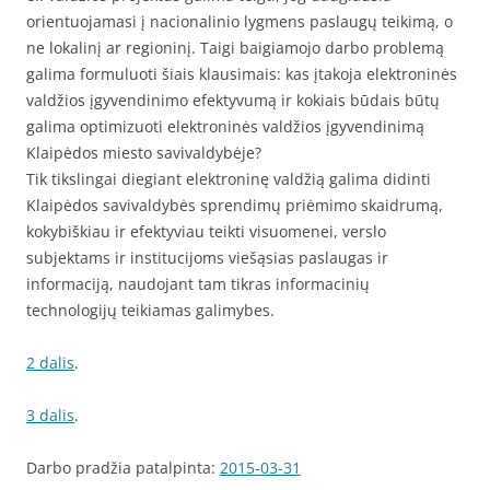
orientuojamasi į nacionalinio lygmens paslaugų teikimą, o
ne lokalinį ar regioninį. Taigi baigiamojo darbo problemą
galima formuluoti šiais klausimais: kas įtakoja elektroninės
valdžios įgyvendinimo efektyvumą ir kokiais būdais būtų
galima optimizuoti elektroninės valdžios įgyvendinimą
Klaipėdos miesto savivaldybėje?
Tik tikslingai diegiant elektroninę valdžią galima didinti
Klaipėdos savivaldybės sprendimų priėmimo skaidrumą,
kokybiškiau ir efektyviau teikti visuomenei, verslo
subjektams ir institucijoms viešąsias paslaugas ir
informaciją, naudojant tam tikras informacinių
technologijų teikiamas galimybes.
2 dalis
.
3 dalis
.
Darbo pradžia patalpinta:
2015-03-31