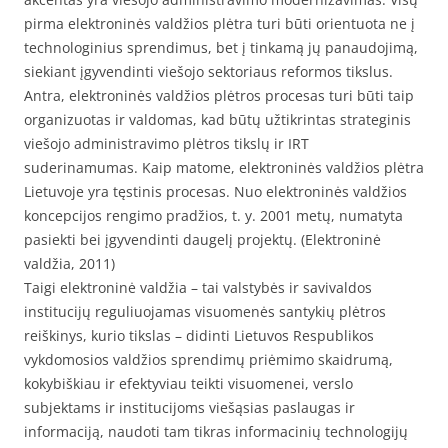
pirma elektroninės valdžios plėtra turi būti orientuota ne į
technologinius sprendimus, bet į tinkamą jų panaudojimą,
siekiant įgyvendinti viešojo sektoriaus reformos tikslus.
Antra, elektroninės valdžios plėtros procesas turi būti taip
organizuotas ir valdomas, kad būtų užtikrintas strateginis
viešojo administravimo plėtros tikslų ir IRT
suderinamumas. Kaip matome, elektroninės valdžios plėtra
Lietuvoje yra tęstinis procesas. Nuo elektroninės valdžios
koncepcijos rengimo pradžios, t. y. 2001 metų, numatyta
pasiekti bei įgyvendinti daugelį projektų. (Elektroninė
valdžia, 2011)
Taigi elektroninė valdžia – tai valstybės ir savivaldos
institucijų reguliuojamas visuomenės santykių plėtros
reiškinys, kurio tikslas – didinti Lietuvos Respublikos
vykdomosios valdžios sprendimų priėmimo skaidrumą,
kokybiškiau ir efektyviau teikti visuomenei, verslo
subjektams ir institucijoms viešąsias paslaugas ir
informaciją, naudoti tam tikras informacinių technologijų