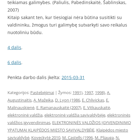
teikiamas galimybes. (Paliulis, Pabedinskaitė, Šablinskas,
2007)
Kitaip sakant ten, kur tiesiogiai nėra būtina susitikti su
valdininku, žmogus turi galimybę sutvarkyti savo reikalus
nuotoliniu būdu.
4 dalis
.
6 dalis
.
Penkta darbo dalis įkelta:
2015-03-31
Kategorijos:
Pastebėjimai
| Žymos:
1991)
,
1997
,
1998)
,
A.
Augustinaitis
,
A. Mažeika
,
D. Lyon (1986
,
E. Chlivickas
,
E.
Malinauskienė
,
E. Ramanauskaitė (2007)
,
E. Vitkauskaitė
,
elektroninė valdžia
,
elektroninė valdžia savivaldybėje
,
elektroninės
valdžios įgyvendinimas
,
ELEKTRONINĖS VALDŽIOS ĮGYVENDINIMO
YPATUMAI KLAIPĖDOS MIESTO SAVIVALDYBĖJE
,
Klaipėdos miesto
savivaldybė
,
Koveckytė 2010
,
M. Castells (1996
,
M. Pliauga
,
N.