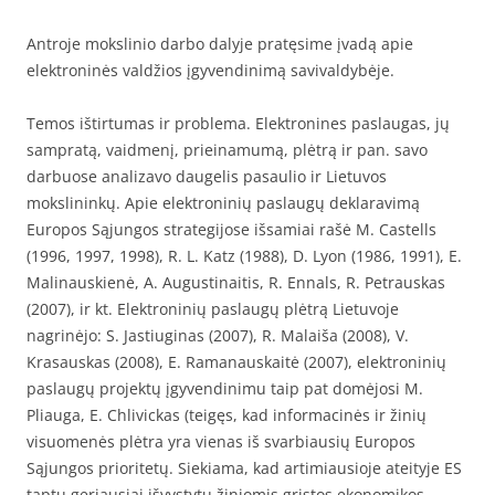
Antroje mokslinio darbo dalyje pratęsime įvadą apie
elektroninės valdžios įgyvendinimą savivaldybėje.
Temos ištirtumas ir problema. Elektronines paslaugas, jų
sampratą, vaidmenį, prieinamumą, plėtrą ir pan. savo
darbuose analizavo daugelis pasaulio ir Lietuvos
mokslininkų. Apie elektroninių paslaugų deklaravimą
Europos Sąjungos strategijose išsamiai rašė M. Castells
(1996, 1997, 1998), R. L. Katz (1988), D. Lyon (1986, 1991), E.
Malinauskienė, A. Augustinaitis, R. Ennals, R. Petrauskas
(2007), ir kt. Elektroninių paslaugų plėtrą Lietuvoje
nagrinėjo: S. Jastiuginas (2007), R. Malaiša (2008), V.
Krasauskas (2008), E. Ramanauskaitė (2007), elektroninių
paslaugų projektų įgyvendinimu taip pat domėjosi M.
Pliauga, E. Chlivickas (teigęs, kad informacinės ir žinių
visuomenės plėtra yra vienas iš svarbiausių Europos
Sąjungos prioritetų. Siekiama, kad artimiausioje ateityje ES
taptų geriausiai išvystytu žiniomis grįstos ekonomikos