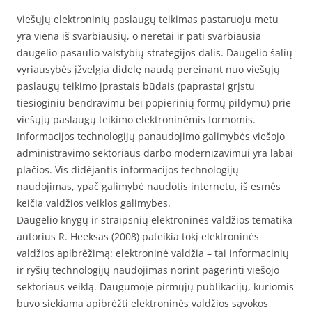
Viešųjų elektroninių paslaugų teikimas pastaruoju metu
yra viena iš svarbiausių, o neretai ir pati svarbiausia
daugelio pasaulio valstybių strategijos dalis. Daugelio šalių
vyriausybės įžvelgia didelę naudą pereinant nuo viešųjų
paslaugų teikimo įprastais būdais (paprastai grįstu
tiesioginiu bendravimu bei popierinių formų pildymu) prie
viešųjų paslaugų teikimo elektroninėmis formomis.
Informacijos technologijų panaudojimo galimybės viešojo
administravimo sektoriaus darbo modernizavimui yra labai
plačios. Vis didėjantis informacijos technologijų
naudojimas, ypač galimybė naudotis internetu, iš esmės
keičia valdžios veiklos galimybes.
Daugelio knygų ir straipsnių elektroninės valdžios tematika
autorius R. Heeksas (2008) pateikia tokį elektroninės
valdžios apibrėžimą: elektroninė valdžia – tai informacinių
ir ryšių technologijų naudojimas norint pagerinti viešojo
sektoriaus veiklą. Daugumoje pirmųjų publikacijų, kuriomis
buvo siekiama apibrėžti elektroninės valdžios sąvokos