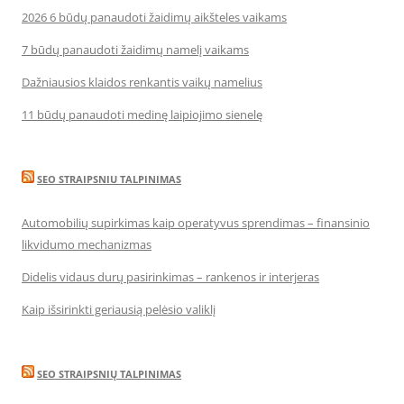
2026 6 būdų panaudoti žaidimų aikšteles vaikams
7 būdų panaudoti žaidimų namelį vaikams
Dažniausios klaidos renkantis vaikų namelius
11 būdų panaudoti medinę laipiojimo sienelę
SEO STRAIPSNIU TALPINIMAS
Automobilių supirkimas kaip operatyvus sprendimas – finansinio
likvidumo mechanizmas
Didelis vidaus durų pasirinkimas – rankenos ir interjeras
Kaip išsirinkti geriausią pelėsio valiklį
SEO STRAIPSNIŲ TALPINIMAS