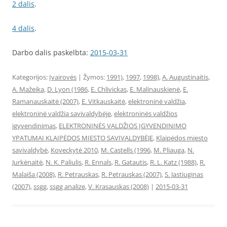
2 dalis
.
4 dalis
.
Darbo dalis paskelbta:
2015-03-31
Kategorijos:
Įvairovės
| Žymos:
1991)
,
1997
,
1998)
,
A. Augustinaitis
,
A. Mažeika
,
D. Lyon (1986
,
E. Chlivickas
,
E. Malinauskienė
,
E.
Ramanauskaitė (2007)
,
E. Vitkauskaitė
,
elektroninė valdžia
,
elektroninė valdžia savivaldybėje
,
elektroninės valdžios
įgyvendinimas
,
ELEKTRONINĖS VALDŽIOS ĮGYVENDINIMO
YPATUMAI KLAIPĖDOS MIESTO SAVIVALDYBĖJE
,
Klaipėdos miesto
savivaldybė
,
Koveckytė 2010
,
M. Castells (1996
,
M. Pliauga
,
N.
Jurkėnaitė
,
N. K. Paliulis
,
R. Ennals
,
R. Gatautis
,
R. L. Katz (1988)
,
R.
Malaiša (2008)
,
R. Petrauskas
,
R. Petrauskas (2007)
,
S. Jastiuginas
(2007)
,
ssgg
,
ssgg analize
,
V. Krasauskas (2008)
|
2015-03-31