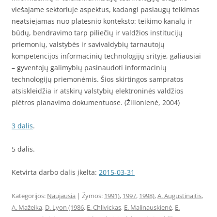
viešajame sektoriuje aspektus, kadangi paslaugų teikimas
neatsiejamas nuo platesnio konteksto: teikimo kanalų ir
būdų, bendravimo tarp piliečių ir valdžios institucijų
priemonių, valstybės ir savivaldybių tarnautojų
kompetencijos informacinių technologijų srityje, galiausiai
– gyventojų galimybių pasinaudoti informacinių
technologijų priemonėmis. Šios skirtingos sampratos
atsiskleidžia ir atskirų valstybių elektroninės valdžios
plėtros planavimo dokumentuose. (Žilionienė, 2004)
3 dalis
.
5 dalis.
Ketvirta darbo dalis įkelta:
2015-03-31
Kategorijos:
Naujausia
| Žymos:
1991)
,
1997
,
1998)
,
A. Augustinaitis
,
A. Mažeika
,
D. Lyon (1986
,
E. Chlivickas
,
E. Malinauskienė
,
E.