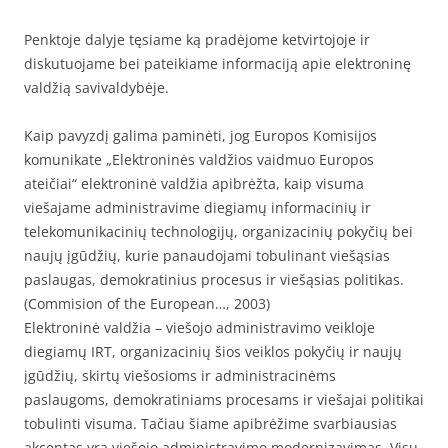
Penktoje dalyje tęsiame ką pradėjome ketvirtojoje ir
diskutuojame bei pateikiame informaciją apie elektroninę
valdžią savivaldybėje.
Kaip pavyzdį galima paminėti, jog Europos Komisijos
komunikate „Elektroninės valdžios vaidmuo Europos
ateičiai“ elektroninė valdžia apibrėžta, kaip visuma
viešajame administravime diegiamų informacinių ir
telekomunikacinių technologijų, organizacinių pokyčių bei
naujų įgūdžių, kurie panaudojami tobulinant viešąsias
paslaugas, demokratinius procesus ir viešąsias politikas.
(Commision of the European…, 2003)
Elektroninė valdžia – viešojo administravimo veikloje
diegiamų IRT, organizacinių šios veiklos pokyčių ir naujų
įgūdžių, skirtų viešosioms ir administracinėms
paslaugoms, demokratiniams procesams ir viešajai politikai
tobulinti visuma. Tačiau šiame apibrėžime svarbiausias
akcentas yra viešojo administravimo modernizavimas. Visų