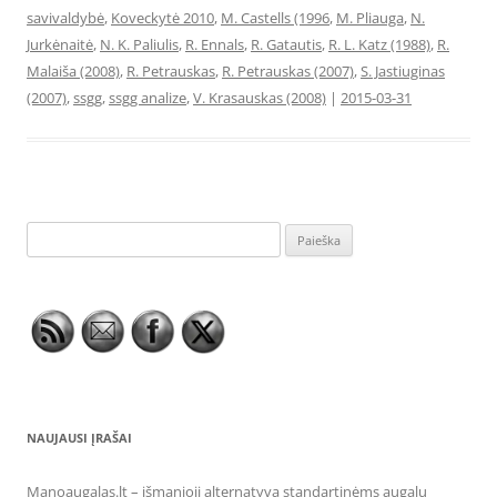
savivaldybė
,
Koveckytė 2010
,
M. Castells (1996
,
M. Pliauga
,
N.
Jurkėnaitė
,
N. K. Paliulis
,
R. Ennals
,
R. Gatautis
,
R. L. Katz (1988)
,
R.
Malaiša (2008)
,
R. Petrauskas
,
R. Petrauskas (2007)
,
S. Jastiuginas
(2007)
,
ssgg
,
ssgg analize
,
V. Krasauskas (2008)
|
2015-03-31
Ieškoti:
NAUJAUSI ĮRAŠAI
Manoaugalas.lt – išmanioji alternatyva standartinėms augalų