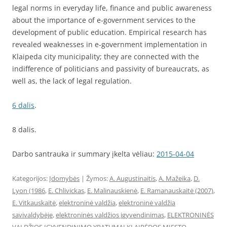
legal norms in everyday life, finance and public awareness
about the importance of e-government services to the
development of public education. Empirical research has
revealed weaknesses in e-government implementation in
Klaipeda city municipality; they are connected with the
indifference of politicians and passivity of bureaucrats, as
well as, the lack of legal regulation.
6 dalis
.
8 dalis.
Darbo santrauka ir summary įkelta vėliau:
2015-04-04
Kategorijos:
Įdomybės
| Žymos:
A. Augustinaitis
,
A. Mažeika
,
D.
Lyon (1986
,
E. Chlivickas
,
E. Malinauskienė
,
E. Ramanauskaitė (2007)
,
E. Vitkauskaitė
,
elektroninė valdžia
,
elektroninė valdžia
savivaldybėje
,
elektroninės valdžios įgyvendinimas
,
ELEKTRONINĖS