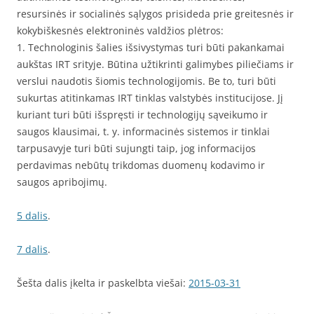
resursinės ir socialinės sąlygos prisideda prie greitesnės ir
kokybiškesnės elektroninės valdžios plėtros:
1. Technologinis šalies išsivystymas turi būti pakankamai
aukštas IRT srityje. Būtina užtikrinti galimybes piliečiams ir
verslui naudotis šiomis technologijomis. Be to, turi būti
sukurtas atitinkamas IRT tinklas valstybės institucijose. Jį
kuriant turi būti išspręsti ir technologijų sąveikumo ir
saugos klausimai, t. y. informacinės sistemos ir tinklai
tarpusavyje turi būti sujungti taip, jog informacijos
perdavimas nebūtų trikdomas duomenų kodavimo ir
saugos apribojimų.
5 dalis
.
7 dalis
.
Šešta dalis įkelta ir paskelbta viešai:
2015-03-31