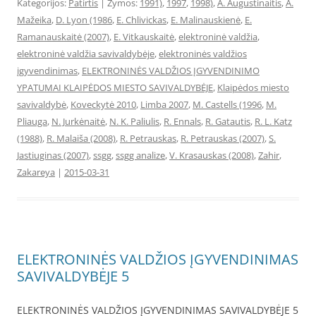
Kategorijos:
Patirtis
| Žymos:
1991)
,
1997
,
1998)
,
A. Augustinaitis
,
A.
Mažeika
,
D. Lyon (1986
,
E. Chlivickas
,
E. Malinauskienė
,
E.
Ramanauskaitė (2007)
,
E. Vitkauskaitė
,
elektroninė valdžia
,
elektroninė valdžia savivaldybėje
,
elektroninės valdžios
įgyvendinimas
,
ELEKTRONINĖS VALDŽIOS ĮGYVENDINIMO
YPATUMAI KLAIPĖDOS MIESTO SAVIVALDYBĖJE
,
Klaipėdos miesto
savivaldybė
,
Koveckytė 2010
,
Limba 2007
,
M. Castells (1996
,
M.
Pliauga
,
N. Jurkėnaitė
,
N. K. Paliulis
,
R. Ennals
,
R. Gatautis
,
R. L. Katz
(1988)
,
R. Malaiša (2008)
,
R. Petrauskas
,
R. Petrauskas (2007)
,
S.
Jastiuginas (2007)
,
ssgg
,
ssgg analize
,
V. Krasauskas (2008)
,
Zahir
,
Zakareya
|
2015-03-31
ELEKTRONINĖS VALDŽIOS ĮGYVENDINIMAS
SAVIVALDYBĖJE 5
ELEKTRONINĖS VALDŽIOS ĮGYVENDINIMAS SAVIVALDYBĖJE 5