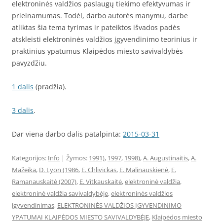
elektroninės valdžios paslaugų tiekimo efektyvumas ir
prieinamumas. Todėl, darbo autorės manymu, darbe
atliktas šia tema tyrimas ir pateiktos išvados padės
atskleisti elektroninės valdžios įgyvendinimo teorinius ir
praktinius ypatumus Klaipėdos miesto savivaldybės
pavyzdžiu.
1 dalis
(pradžia).
3 dalis
.
Dar viena darbo dalis patalpinta:
2015-03-31
Kategorijos:
Info
| Žymos:
1991)
,
1997
,
1998)
,
A. Augustinaitis
,
A.
Mažeika
,
D. Lyon (1986
,
E. Chlivickas
,
E. Malinauskienė
,
E.
Ramanauskaitė (2007)
,
E. Vitkauskaitė
,
elektroninė valdžia
,
elektroninė valdžia savivaldybėje
,
elektroninės valdžios
įgyvendinimas
,
ELEKTRONINĖS VALDŽIOS ĮGYVENDINIMO
YPATUMAI KLAIPĖDOS MIESTO SAVIVALDYBĖJE
,
Klaipėdos miesto