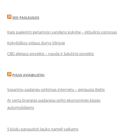
SEO PASLAUGOS
Kaip pagerinti geriamojo vandens kokybę – Atbulinis osmosas
Kokybiškos vidaus durys Vilniuje
CBD aliejaus poveikis – nauda ir šalutinis poveikis
PIGUS AVIABILIETAI
Vasarinių padangų pirkimas internetu – geriausia išeitis
Ar verta brangias padangas pirkti ekonominės klasės
automobiliams
5 būdų panaudoti lauko namelį vaikams