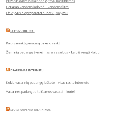
Privatus darželis Klaipėdoje, tėvų pasirinkimas
Geriamo vandens kokybė – vandens filtrai
Efektyvūs biopreparatai nuotekų valymui
LEKTUVU BILIETAI
Kaip išsirinkti geriausią pelėsio valiklį
Žieminių padangų žymėjimas yra svarbus – kaip išvengti klaidų
DRAUDIMAS INTERNETU
Kokių vasarinių padangų ieškote – visas rasite internetu
Vasarinės padangos keičiamos vasarai – kodėl
SEO STRAIPSNIU TALPINIMAS