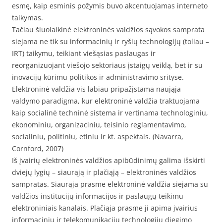
esmę, kaip esminis požymis buvo akcentuojamas interneto
taikymas.
Tačiau šiuolaikinė elektroninės valdžios sąvokos samprata
siejama ne tik su informacinių ir ryšių technologijų (toliau –
IRT) taikymu, teikiant viešąsias paslaugas ir
reorganizuojant viešojo sektoriaus įstaigų veiklą, bet ir su
inovacijų kūrimu politikos ir administravimo srityse.
Elektroninė valdžia vis labiau pripažįstama naująja
valdymo paradigma, kur elektroninė valdžia traktuojama
kaip socialinė techninė sistema ir vertinama technologiniu,
ekonominiu, organizaciniu, teisinio reglamentavimo,
socialiniu, politiniu, etiniu ir kt. aspektais. (Navarra,
Cornford, 2007)
Iš įvairių elektroninės valdžios apibūdinimų galima išskirti
dviejų lygių – siaurąją ir plačiąją – elektroninės valdžios
sampratas. Siaurąja prasme elektroninė valdžia siejama su
valdžios institucijų informacijos ir paslaugų teikimu
elektroniniais kanalais. Plačiąja prasme ji apima įvairius
informacinių ir telekomunikacijų technologijų diegimo