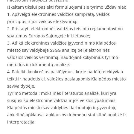
Iškeltam tikslui pasiekti formuluojami šie tyrimo uždaviniai:
1. Apžvelgti elektroninės valdžios sampratą, veiklos
principus ir jos veiklos efektyvumą;
2. Pristatyti elektroninės valdžios teisinio reglamentavimo
ypatumus Europos Sąjungoje ir Lietuvoje;
3. Atlikti elektroninės valdžios įgyvendinimo Klaipėdos
miesto savivaldybėje SSGG analizę bei elektroninės
valdžios veiklos vertinimą, naudojant kokybinius tyrimo
metodus ir dokumentų analizę;
4. Pateikti konkrečius pasiūlymus, kurie padėtų efektyviau
teikti ir naudotis el. valdžios paslaugomis Klaipėdos miesto
savivaldybėje.
Tyrimo metodai: mokslinės literatūros analizė, kuri yra
susijusi su elektronine valdžia ir jos veiklos ypatumais,
Klaipėdos miesto savivaldybės darbuotojų ir gyventojų
anketinė apklausa, apklausos duomenų statistinė analizė ir
interpretacija.