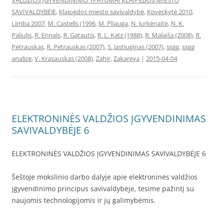
VALDŽIOS ĮGYVENDINIMO YPATUMAI KLAIPĖDOS MIESTO
SAVIVALDYBĖJE
,
Klaipėdos miesto savivaldybė
,
Koveckytė 2010
,
Limba 2007
,
M. Castells (1996
,
M. Pliauga
,
N. Jurkėnaitė
,
N. K.
Paliulis
,
R. Ennals
,
R. Gatautis
,
R. L. Katz (1988)
,
R. Malaiša (2008)
,
R.
Petrauskas
,
R. Petrauskas (2007)
,
S. Jastiuginas (2007)
,
ssgg
,
ssgg
analize
,
V. Krasauskas (2008)
,
Zahir
,
Zakareya
|
2015-04-04
ELEKTRONINĖS VALDŽIOS ĮGYVENDINIMAS
SAVIVALDYBĖJE 6
ELEKTRONINĖS VALDŽIOS ĮGYVENDINIMAS SAVIVALDYBĖJE 6
Šeštoje mokslinio darbo dalyje apie elektroninės valdžios
įgyvendinimo principus savivaldybėje, tesime pažintį su
naujomis technologijomis ir jų galimybėmis.