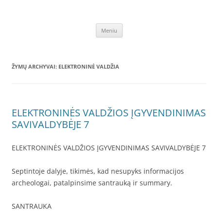
Pereiti
prie
SEO straipsnių talpinimas
turinio
Unikalūs SEO straipsniai talpinami kokybiškų atgalinių nuorodų
sukūrimui – verslo internete stiprinimui, paslaugų ar prekių
Meniu
informacijos sklaidai, aukščiausių rezultatų paieškos sistemoje siekimui,
išlaikymui – GPRS.LT
ŽYMŲ ARCHYVAI:
ELEKTRONINĖ VALDŽIA
ELEKTRONINĖS VALDŽIOS ĮGYVENDINIMAS
SAVIVALDYBĖJE 7
ELEKTRONINĖS VALDŽIOS ĮGYVENDINIMAS SAVIVALDYBĖJE 7
Septintoje dalyje, tikimės, kad nesupyks informacijos
archeologai, patalpinsime santrauką ir summary.
SANTRAUKA