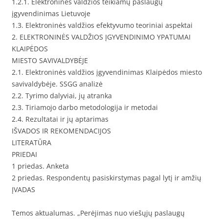
1.2.1. Elektroninės valdžios teikiamų paslaugų
įgyvendinimas Lietuvoje
1.3. Elektroninės valdžios efektyvumo teoriniai aspektai
2. ELEKTRONINĖS VALDŽIOS ĮGYVENDINIMO YPATUMAI
KLAIPĖDOS
MIESTO SAVIVALDYBĖJE
2.1. Elektroninės valdžios įgyvendinimas Klaipėdos miesto
savivaldybėje. SSGG analizė
2.2. Tyrimo dalyviai, jų atranka
2.3. Tiriamojo darbo metodologija ir metodai
2.4. Rezultatai ir jų aptarimas
IŠVADOS IR REKOMENDACIJOS
LITERATŪRA
PRIEDAI
1 priedas. Anketa
2 priedas. Respondentų pasiskirstymas pagal lytį ir amžių
ĮVADAS
Temos aktualumas. „Perėjimas nuo viešųjų paslaugų