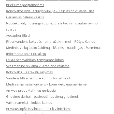
priežiūros programėlėms
Kokybiškos vidaus durys Vilniuje – Kaip išsirinkti geriausias
Geriausias pelėsio valiklis
Nuotekų valymo įrenginių priežiūra ir techninio aptarnavimo
svarba
Aquaphor filtrai
Filtrai vandens kokybės namui užtikrinimui – Rūšys, Kainos
Medinės vaikų lauko žaidimų aikštelės – naudingas užsiėmimas
Informacija apie CBD aliejų
Laikui nepavaldžios įtempiamos lubos
Skaitmeninė reklama VS tradicinė reklama
Kokybiškų SEO tekstų rašymas
Vandens filtrai namui – komfortui užtikrinti
Mediniai nameliai vaikams – kone kiekviename kieme
Amway produktai – kas geriausia
Griovimo darbai – pasiruošimas sienų griovimui
Vaikų nameliai – kokios kainos
Privatus lopšelis Vilniuje – ne tik vilniečiams