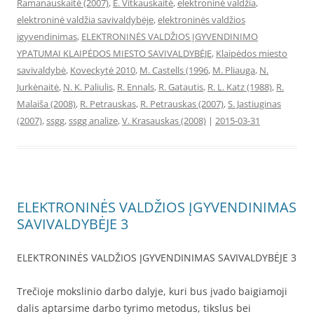
Ramanauskaitė (2007)
,
E. Vitkauskaitė
,
elektroninė valdžia
,
elektroninė valdžia savivaldybėje
,
elektroninės valdžios
įgyvendinimas
,
ELEKTRONINĖS VALDŽIOS ĮGYVENDINIMO
YPATUMAI KLAIPĖDOS MIESTO SAVIVALDYBĖJE
,
Klaipėdos miesto
savivaldybė
,
Koveckytė 2010
,
M. Castells (1996
,
M. Pliauga
,
N.
Jurkėnaitė
,
N. K. Paliulis
,
R. Ennals
,
R. Gatautis
,
R. L. Katz (1988)
,
R.
Malaiša (2008)
,
R. Petrauskas
,
R. Petrauskas (2007)
,
S. Jastiuginas
(2007)
,
ssgg
,
ssgg analize
,
V. Krasauskas (2008)
|
2015-03-31
ELEKTRONINĖS VALDŽIOS ĮGYVENDINIMAS
SAVIVALDYBĖJE 3
ELEKTRONINĖS VALDŽIOS ĮGYVENDINIMAS SAVIVALDYBĖJE 3
Trečioje mokslinio darbo dalyje, kuri bus įvado baigiamoji
dalis aptarsime darbo tyrimo metodus, tikslus bei