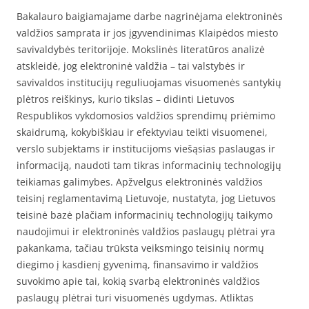
Bakalauro baigiamajame darbe nagrinėjama elektroninės
valdžios samprata ir jos įgyvendinimas Klaipėdos miesto
savivaldybės teritorijoje. Mokslinės literatūros analizė
atskleidė, jog elektroninė valdžia – tai valstybės ir
savivaldos institucijų reguliuojamas visuomenės santykių
plėtros reiškinys, kurio tikslas – didinti Lietuvos
Respublikos vykdomosios valdžios sprendimų priėmimo
skaidrumą, kokybiškiau ir efektyviau teikti visuomenei,
verslo subjektams ir institucijoms viešąsias paslaugas ir
informaciją, naudoti tam tikras informacinių technologijų
teikiamas galimybes. Apžvelgus elektroninės valdžios
teisinį reglamentavimą Lietuvoje, nustatyta, jog Lietuvos
teisinė bazė plačiam informacinių technologijų taikymo
naudojimui ir elektroninės valdžios paslaugų plėtrai yra
pakankama, tačiau trūksta veiksmingo teisinių normų
diegimo į kasdienį gyvenimą, finansavimo ir valdžios
suvokimo apie tai, kokią svarbą elektroninės valdžios
paslaugų plėtrai turi visuomenės ugdymas. Atliktas