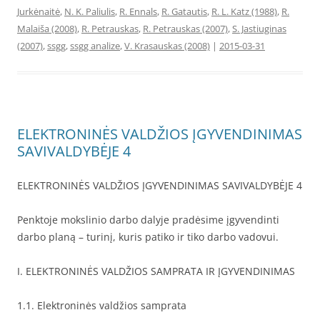
Jurkėnaitė
,
N. K. Paliulis
,
R. Ennals
,
R. Gatautis
,
R. L. Katz (1988)
,
R.
Malaiša (2008)
,
R. Petrauskas
,
R. Petrauskas (2007)
,
S. Jastiuginas
(2007)
,
ssgg
,
ssgg analize
,
V. Krasauskas (2008)
|
2015-03-31
ELEKTRONINĖS VALDŽIOS ĮGYVENDINIMAS
SAVIVALDYBĖJE 4
ELEKTRONINĖS VALDŽIOS ĮGYVENDINIMAS SAVIVALDYBĖJE 4
Penktoje mokslinio darbo dalyje pradėsime įgyvendinti
darbo planą – turinį, kuris patiko ir tiko darbo vadovui.
I. ELEKTRONINĖS VALDŽIOS SAMPRATA IR ĮGYVENDINIMAS
1.1. Elektroninės valdžios samprata