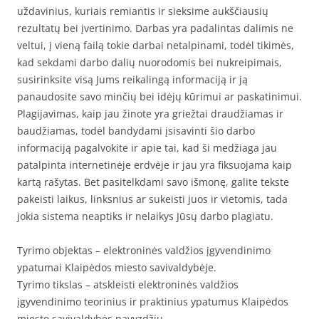
uždavinius, kuriais remiantis ir sieksime aukščiausių
rezultatų bei įvertinimo. Darbas yra padalintas dalimis ne
veltui, į vieną failą tokie darbai netalpinami, todėl tikimės,
kad sekdami darbo dalių nuorodomis bei nukreipimais,
susirinksite visą Jums reikalingą informaciją ir ją
panaudosite savo minčių bei idėjų kūrimui ar paskatinimui.
Plagijavimas, kaip jau žinote yra griežtai draudžiamas ir
baudžiamas, todėl bandydami įsisavinti šio darbo
informaciją pagalvokite ir apie tai, kad ši medžiaga jau
patalpinta internetinėje erdvėje ir jau yra fiksuojama kaip
kartą rašytas. Bet pasitelkdami savo išmonę, galite tekste
pakeisti laikus, linksnius ar sukeisti juos ir vietomis, tada
jokia sistema neaptiks ir nelaikys Jūsų darbo plagiatu.
Tyrimo objektas – elektroninės valdžios įgyvendinimo
ypatumai Klaipėdos miesto savivaldybėje.
Tyrimo tikslas – atskleisti elektroninės valdžios
įgyvendinimo teorinius ir praktinius ypatumus Klaipėdos
miesto savivaldybės pavyzdžiu.