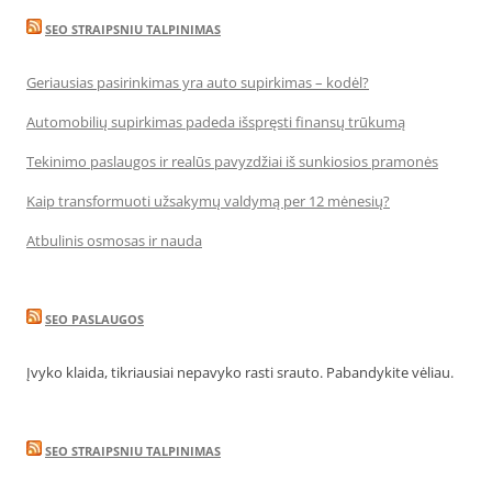
SEO STRAIPSNIU TALPINIMAS
Geriausias pasirinkimas yra auto supirkimas – kodėl?
Automobilių supirkimas padeda išspręsti finansų trūkumą
Tekinimo paslaugos ir realūs pavyzdžiai iš sunkiosios pramonės
Kaip transformuoti užsakymų valdymą per 12 mėnesių?
Atbulinis osmosas ir nauda
SEO PASLAUGOS
Įvyko klaida, tikriausiai nepavyko rasti srauto. Pabandykite vėliau.
SEO STRAIPSNIU TALPINIMAS