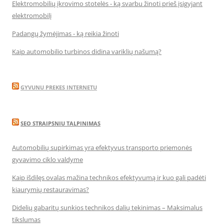
Elektromobilių įkrovimo stotelės - ką svarbu žinoti prieš įsigyjant
elektromobilį
Padangų žymėjimas - ką reikia žinoti
Kaip automobilio turbinos didina variklių našumą?
GYVUNU PREKES INTERNETU
SEO STRAIPSNIU TALPINIMAS
Automobilių supirkimas yra efektyvus transporto priemonės
gyvavimo ciklo valdyme
Kaip išdilęs ovalas mažina technikos efektyvumą ir kuo gali padėti
kiaurymių restauravimas?
Didelių gabaritų sunkios technikos dalių tekinimas – Maksimalus
tikslumas