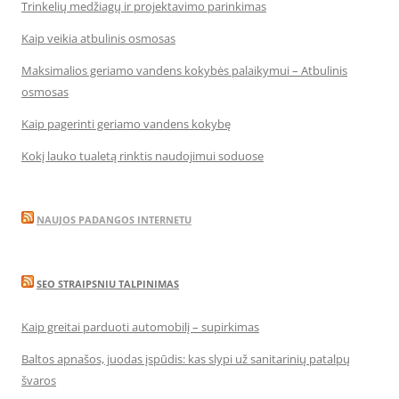
Trinkelių medžiagų ir projektavimo parinkimas
Kaip veikia atbulinis osmosas
Maksimalios geriamo vandens kokybės palaikymui – Atbulinis
osmosas
Kaip pagerinti geriamo vandens kokybę
Kokį lauko tualetą rinktis naudojimui soduose
NAUJOS PADANGOS INTERNETU
SEO STRAIPSNIU TALPINIMAS
Kaip greitai parduoti automobilį – supirkimas
Baltos apnašos, juodas įspūdis: kas slypi už sanitarinių patalpų
švaros