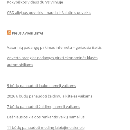
Kokybiškos vidaus durys Vilniuje
CBD aliejaus poveikis – nauda ir šalutinis poveikis
PIGUS AVIABILIETAI
Vasarinių padangų pirkimas internetu – geriausia išeitis
Ar verta brangias padangas pirkti ekonominės klasės
automobiliams
5 būdų panaudoti lauko namelį vaikams
2026 6 būdų panaudoti žaidimų aikšteles vaikams
7 būdų panaudoti žaidimų namelį vaikams
Dažniausios klaidos renkantis vaikų namelius
11 būdų panaudoti medinę laipiojimo sienelę