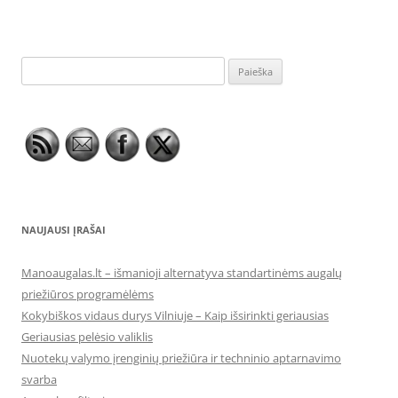
Ieškoti:
NAUJAUSI ĮRAŠAI
Manoaugalas.lt – išmanioji alternatyva standartinėms augalų
priežiūros programėlėms
Kokybiškos vidaus durys Vilniuje – Kaip išsirinkti geriausias
Geriausias pelėsio valiklis
Nuotekų valymo įrenginių priežiūra ir techninio aptarnavimo
svarba