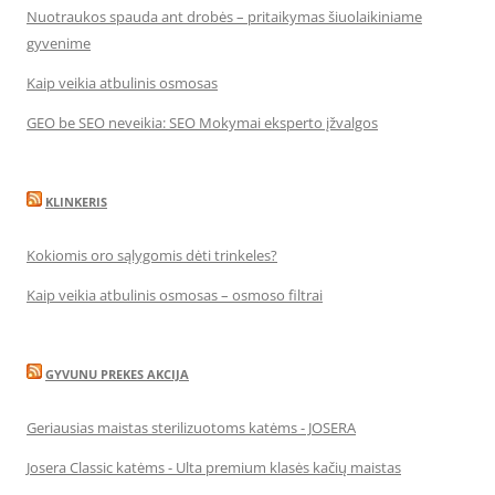
Nuotraukos spauda ant drobės – pritaikymas šiuolaikiniame
gyvenime
Kaip veikia atbulinis osmosas
GEO be SEO neveikia: SEO Mokymai eksperto įžvalgos
KLINKERIS
Kokiomis oro sąlygomis dėti trinkeles?
Kaip veikia atbulinis osmosas – osmoso filtrai
GYVUNU PREKES AKCIJA
Geriausias maistas sterilizuotoms katėms - JOSERA
Josera Classic katėms - Ulta premium klasės kačių maistas