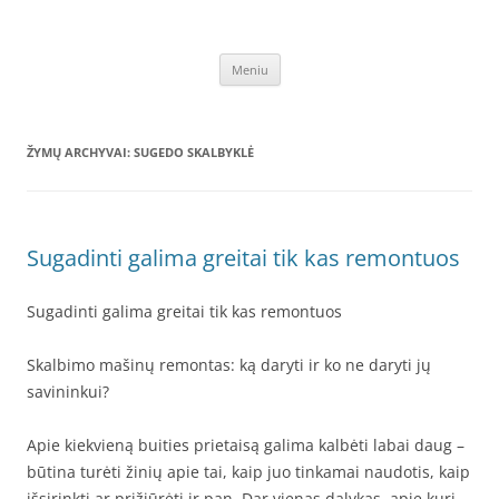
Pereiti
prie
SEO straipsnių talpinimas
turinio
Unikalūs SEO straipsniai talpinami kokybiškų atgalinių nuorodų
sukūrimui – verslo internete stiprinimui, paslaugų ar prekių
Meniu
informacijos sklaidai, aukščiausių rezultatų paieškos sistemoje siekimui,
išlaikymui – GPRS.LT
ŽYMŲ ARCHYVAI:
SUGEDO SKALBYKLĖ
Sugadinti galima greitai tik kas remontuos
Sugadinti galima greitai tik kas remontuos
Skalbimo mašinų remontas: ką daryti ir ko ne daryti jų
savininkui?
Apie kiekvieną buities prietaisą galima kalbėti labai daug –
būtina turėti žinių apie tai, kaip juo tinkamai naudotis, kaip
išsirinkti ar prižiūrėti ir pan. Dar vienas dalykas, apie kurį