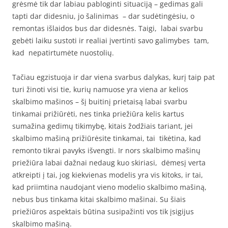
grėsmė tik dar labiau pabloginti situaciją – gedimas gali
tapti dar didesniu, jo šalinimas – dar sudėtingėsiu, o
remontas išlaidos bus dar didesnės. Taigi, labai svarbu
gebėti laiku sustoti ir realiai įvertinti savo galimybes tam,
kad nepatirtumėte nuostolių.
Tačiau egzistuoja ir dar viena svarbus dalykas, kurį taip pat
turi žinoti visi tie, kurių namuose yra viena ar kelios
skalbimo mašinos – šį buitinį prietaisą labai svarbu
tinkamai prižiūrėti, nes tinka priežiūra kelis kartus
sumažina gedimų tikimybę, kitais žodžiais tariant, jei
skalbimo mašiną prižiūrėsite tinkamai, tai tikėtina, kad
remonto tikrai pavyks išvengti. Ir nors skalbimo mašinų
priežiūra labai dažnai nedaug kuo skiriasi, dėmesį verta
atkreipti į tai, jog kiekvienas modelis yra vis kitoks, ir tai,
kad priimtina naudojant vieno modelio skalbimo mašiną,
nebus bus tinkama kitai skalbimo mašinai. Su šiais
priežiūros aspektais būtina susipažinti vos tik įsigijus
skalbimo mašiną.