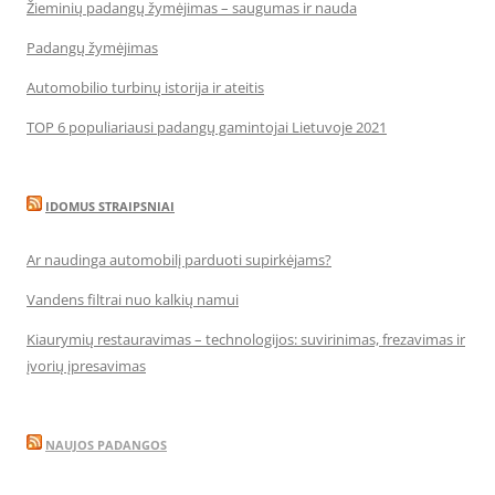
Žieminių padangų žymėjimas – saugumas ir nauda
Padangų žymėjimas
Automobilio turbinų istorija ir ateitis
TOP 6 populiariausi padangų gamintojai Lietuvoje 2021
IDOMUS STRAIPSNIAI
Ar naudinga automobilį parduoti supirkėjams?
Vandens filtrai nuo kalkių namui
Kiaurymių restauravimas – technologijos: suvirinimas, frezavimas ir
įvorių įpresavimas
NAUJOS PADANGOS