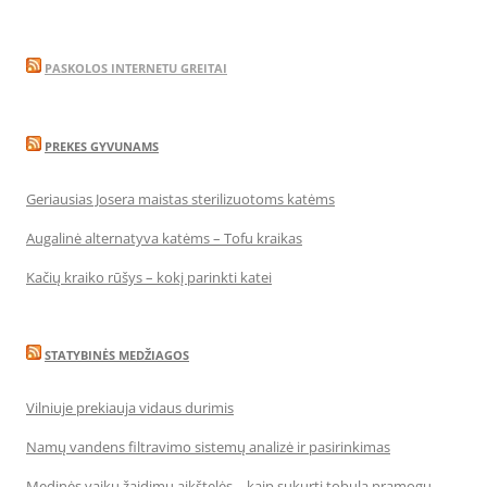
PASKOLOS INTERNETU GREITAI
PREKES GYVUNAMS
Geriausias Josera maistas sterilizuotoms katėms
Augalinė alternatyva katėms – Tofu kraikas
Kačių kraiko rūšys – kokį parinkti katei
STATYBINĖS MEDŽIAGOS
Vilniuje prekiauja vidaus durimis
Namų vandens filtravimo sistemų analizė ir pasirinkimas
Medinės vaikų žaidimų aikštelės – kaip sukurti tobulą pramogų