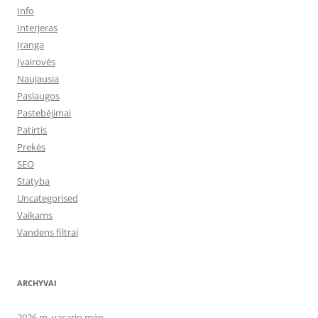
Info
Interjeras
Įranga
Įvairovės
Naujausia
Paslaugos
Pastebėjimai
Patirtis
Prekės
SEO
Statyba
Uncategorised
Vaikams
Vandens filtrai
ARCHYVAI
2026 m. vasario mėn.