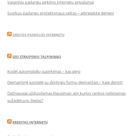
Vasarinių padangų pirkimo internetu privalumai
Svarbus padangų protektoriaus raštas – atkreipkite dėmesį
GREITOS PASKOLOS INTERNETU
SEO STRAIPSNIU TALPINIMAS
Kodėl automobilių supirkimas – kas gero
Deimantinė juostelė su skirtingų formų deimantais – kaip derinti
Dažniausiai užduodamas klausimas: ant kurios rankos nešiojamas
sužadėtuvių žiedas?
KREDITAS INTERNETU