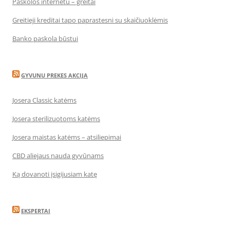
Paskolos internetu – greitai
Greitieji kreditai tapo paprastesni su skaičiuoklėmis
Banko paskola būstui
GYVUNU PREKES AKCIJA
Josera Classic katėms
Josera sterilizuotoms katėms
Josera maistas katėms – atsiliepimai
CBD aliejaus nauda gyvūnams
Ką dovanoti įsigijusiam katę
EKSPERTAI