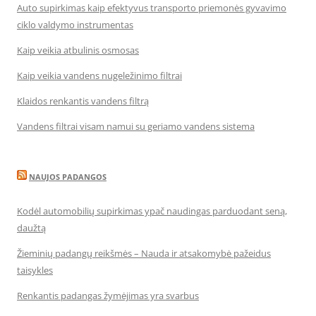
Auto supirkimas kaip efektyvus transporto priemonės gyvavimo
ciklo valdymo instrumentas
Kaip veikia atbulinis osmosas
Kaip veikia vandens nugeležinimo filtrai
Klaidos renkantis vandens filtrą
Vandens filtrai visam namui su geriamo vandens sistema
NAUJOS PADANGOS
Kodėl automobilių supirkimas ypač naudingas parduodant seną,
daužtą
Žieminių padangų reikšmės – Nauda ir atsakomybė pažeidus
taisykles
Renkantis padangas žymėjimas yra svarbus