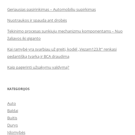
Geriausias pasirinkimas – Automobilių supirkimas
Nuotraukos ir spauda ant drobės
Tekinimo procesas sunkiųjų mechanizmų komponentams – Nuo
žaliavos iki giganto
Kai ramybė yra svarbiau už greitį, kodėl „Vezam123.lt“ renkasi
pedantišką tvarką ir BCA draudimą
Kaip pagerinti užsakymų valdymą?
KATEGORIJOS
Auto
Baldai
Buitis
Durys
Įdomybės