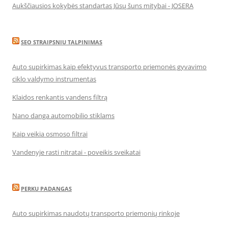
Aukščiausios kokybės standartas Jūsų šuns mitybai - JOSERA
SEO STRAIPSNIU TALPINIMAS
Auto supirkimas kaip efektyvus transporto priemonės gyvavimo
ciklo valdymo instrumentas
Klaidos renkantis vandens filtrą
Nano danga automobilio stiklams
Kaip veikia osmoso filtrai
Vandenyje rasti nitratai - poveikis sveikatai
PERKU PADANGAS
Auto supirkimas naudotų transporto priemonių rinkoje