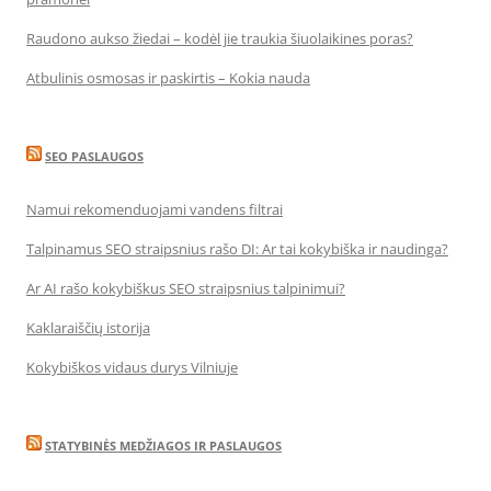
Raudono aukso žiedai – kodėl jie traukia šiuolaikines poras?
Atbulinis osmosas ir paskirtis – Kokia nauda
SEO PASLAUGOS
Namui rekomenduojami vandens filtrai
Talpinamus SEO straipsnius rašo DI: Ar tai kokybiška ir naudinga?
Ar AI rašo kokybiškus SEO straipsnius talpinimui?
Kaklaraiščių istorija
Kokybiškos vidaus durys Vilniuje
STATYBINĖS MEDŽIAGOS IR PASLAUGOS