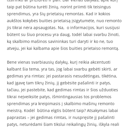
taip pat būtina turėti žinių, norint priimti tik teisingus
sprendimus, yra šių prietaisų remontas. Kad ir kokios
aukštos kokybės buities prietaisą įsigytumėte, nuo remonto
jis tikrai nėra apsaugotas. Na, o informacijos, kuri susijusi
būtent su šiuo procesu yra daug, todėl labai svarbu žinoti,
ką skalbimo mašinos savininkas turi daryti ir ko ne, tuo
atveju, jei kai kalbama apie šios buities prietaiso remontą.
Bene vienas svarbiausių dalykų, kurį reikia akcentuoti
kalbant šia tema, yra tas, jog labai svarbu gebėti skirti, ar
gedimas yra rimtas: jei pastarasis nesudėtingas, tikėtina,
kad įgavę tam tikrų žinių, jį gebėsite pašalinti ir patys,
tačiau, jei pastebite, kad gedimas rimtas ir šios užduoties
tikrai neįveiksite patys, išmintingausias tos problemos
sprendimas yra kreipimasis į skalbimo mašinų remonto
meistrą. Kodėl būtina elgtis būtent taip? Atsakymas labai
paprastas – jei gedimas rimtas, ir nuspręsite jį pašalinti
patys, neturėdami šiam tikslui reikalingų žinių, iškyla reali