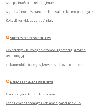
Kaip pasiruošti trinkelių klojimui?
Ką reikia žinoti užsakant didelių detalių tekinimo paslaugas?
Kokybiškos vidaus durys Vilniuje
STOTELES ELEKTROMOBILIAMS
KIA parengė 800 voltų elektromobilių baterijų įkrovimo
technologiją
Elektromobilių baterijos įkrovimas – krovimo stotelės
NAUJOS PADANGOS INTERNETU
Nano danga automobilio stiklams
Kada žieminės padangos keičiamos į vasarines 2025