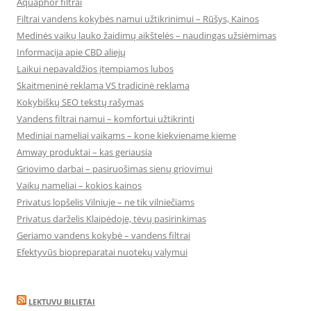
Aquaphor filtrai
Filtrai vandens kokybės namui užtikrinimui – Rūšys, Kainos
Medinės vaikų lauko žaidimų aikštelės – naudingas užsiėmimas
Informacija apie CBD aliejų
Laikui nepavaldžios įtempiamos lubos
Skaitmeninė reklama VS tradicinė reklama
Kokybiškų SEO tekstų rašymas
Vandens filtrai namui – komfortui užtikrinti
Mediniai nameliai vaikams – kone kiekviename kieme
Amway produktai – kas geriausia
Griovimo darbai – pasiruošimas sienų griovimui
Vaikų nameliai – kokios kainos
Privatus lopšelis Vilniuje – ne tik vilniečiams
Privatus darželis Klaipėdoje, tėvų pasirinkimas
Geriamo vandens kokybė – vandens filtrai
Efektyvūs biopreparatai nuotekų valymui
LEKTUVU BILIETAI