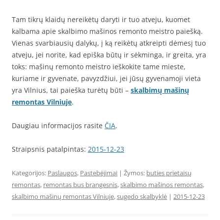
Tam tikrų klaidų nereikėtų daryti ir tuo atveju, kuomet
kalbama apie skalbimo mašinos remonto meistro paiešką.
Vienas svarbiausių dalykų, į ką reikėtų atkreipti dėmesį tuo
atveju, jei norite, kad epiška būtų ir sėkminga, ir greita, yra
toks: mašinų remonto meistro ieškokite tame mieste,
kuriame ir gyvenate, pavyzdžiui, jei jūsų gyvenamoji vieta
yra Vilnius, tai paieška turėtų būti –
skalbimų mašinų
remontas Vilniuje
.
Daugiau informacijos rasite
ČIA
.
Straipsnis patalpintas:
2015-12-23
Kategorijos:
Paslaugos
,
Pastebėjimai
| Žymos:
buties prietaisų
remontas
,
remontas bus brangesnis
,
skalbimo mašinos remontas
,
skalbimo mašinų remontas Vilniuje
,
sugedo skalbyklė
|
2015-12-23