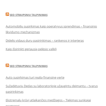
SEO STRAIPSNIU TALPINIMAS
Automobilių supirkimas kaip operatyvus sprendimas – finansinio
likvidumo mechanizmas
Didelis vidaus durų pasirinkimas – rankenos ir interjeras
Kaip išsirinkti geriausią pelėsio valiklį
SEO STRAIPSNIŲ TALPINIMAS
Auto supirkimas turi realią finansinę vertę
Sužadėtuvių žiedas su laboratorijoje užaugintu deimantu – tvarus
pasirinkimas
Ekstremalų krūvį atlaikančios medžiagos – Tiekimas sunkiajai
pramonei