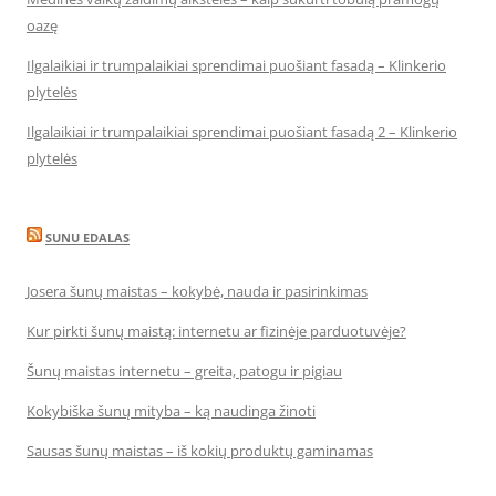
oazę
Ilgalaikiai ir trumpalaikiai sprendimai puošiant fasadą – Klinkerio
plytelės
Ilgalaikiai ir trumpalaikiai sprendimai puošiant fasadą 2 – Klinkerio
plytelės
SUNU EDALAS
Josera šunų maistas – kokybė, nauda ir pasirinkimas
Kur pirkti šunų maistą: internetu ar fizinėje parduotuvėje?
Šunų maistas internetu – greita, patogu ir pigiau
Kokybiška šunų mityba – ką naudinga žinoti
Sausas šunų maistas – iš kokių produktų gaminamas