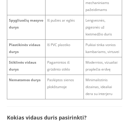
mechaniniams
pažeidimams
Spygliuočių masyvo
Iš pušies ar eglės
Lengvesnės,
durys
pigesnės už
kietmedžio duris
Plastikinės vidaus
Iš PVC plastiko
Puikiai tinka vonios
durys
kambariams, virtuvei
Stiklinės vidaus
Pagamintos iš
Modernios, vizualiai
durys
grūdinto stiklo
praplečia erdvę
Nematomos durys
Paslėptos sienos
Minimalistinis
plokštumoje
dizainas, idealiai
dera su interjeru
Kokias vidaus duris pasirinkti?