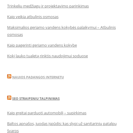
Trinkelių medžiagų ir projektavimo parinkimas
Kaip veikia atbulinis osmosas
Maksimalios geriamo vandens kokybės palaikymui – Atbulinis
osmosas
Kaip pagerinti geriamo vandens kokybę
Kokį lauko tualetą rinktis naudojimui soduose
NAUJOS PADANGOS INTERNETU
SEO STRAIPSNIU TALPINIMAS
Kaip greitai parduoti automobilį – supirkimas
Baltos apnašos, juodas įspūdis: kas slypi už sanitarinių patalpų
švaros