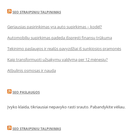
SEO STRAIPSNIU TALPINIMAS
Geriausias pasirinkimas yra auto supirkimas – kodėl?
Automobilių supirkimas padeda išspręsti finansų trūkumą
Tekinimo paslaugos ir realūs pavyzdžiai iš sunkiosios pramonės
Kaip transformuoti užsakymų valdymą per 12 mėnesių?
Atbulinis osmosas ir nauda
SEO PASLAUGOS
Įvyko klaida, tikriausiai nepavyko rasti srauto. Pabandykite vėliau.
SEO STRAIPSNIU TALPINIMAS