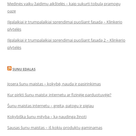
Medinės vaikų žaidimų aikštelės – kaip sukurti tobulą pramogų
oazę
Ilgalaikiai ir trumpalaikiai sprendimai puošiant fasadą – Klinkerio
plytelės
Ilgalaikiai ir trumpalaikiai sprendimai puošiant fasadą 2 – Klinkerio
plytelės
SUNU EDALAS
Josera šunų maistas – kokybė, nauda ir pasirinkimas
Kur pirkti šunų maistą: internetu ar fizinėje parduotuvėje?
Šunų maistas internetu – greita, patogu ir pigiau
Kokybiška šunų mityba – ką naudinga žinoti
Sausas šunų maistas – iš kokių produktų gaminamas