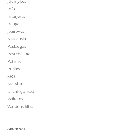
Įdomybės
Info
Interjeras
Įranga
Įvairovės
Naujausia
Paslaugos
Pastebėjimai
Patirtis
Prekės
SEO
Statyba
Uncategorised
Vaikams
Vandens filtrai
ARCHYVAI