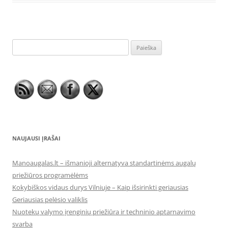
Ieškoti:
NAUJAUSI ĮRAŠAI
Manoaugalas.lt – išmanioji alternatyva standartinėms augalų
priežiūros programėlėms
Kokybiškos vidaus durys Vilniuje – Kaip išsirinkti geriausias
Geriausias pelėsio valiklis
Nuotekų valymo įrenginių priežiūra ir techninio aptarnavimo
svarba