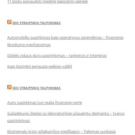
11 būdų panaudoti medinę laipiojimo sienelę
SEO STRAIPSNIU TALPINIMAS
Automobilių supirkimas kaip operatyvus sprendimas – finansinio
likvidumo mechanizmas
Didelis vidaus durų pasirinkimas – rankenos ir interjeras
Kaip išsirinkti geriausią pelėsio valiklį
SEO STRAIPSNIŲ TALPINIMAS
Auto supirkimas turi realią finansinę vertę
Sužadėtuvių žiedas su laboratorijoje užaugintu deimantu – tvarus
pasirinkimas
Ekstremalų krūvį atlaikančios medžiagos – Tiekimas sunkiajai