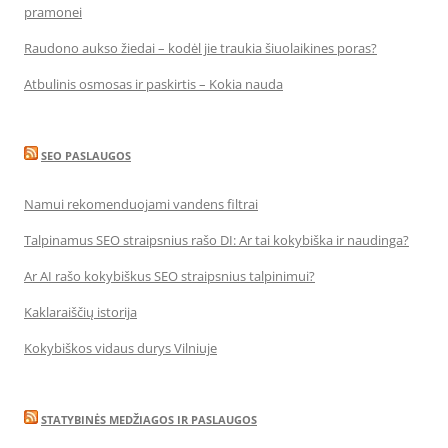
pramonei
Raudono aukso žiedai – kodėl jie traukia šiuolaikines poras?
Atbulinis osmosas ir paskirtis – Kokia nauda
SEO PASLAUGOS
Namui rekomenduojami vandens filtrai
Talpinamus SEO straipsnius rašo DI: Ar tai kokybiška ir naudinga?
Ar AI rašo kokybiškus SEO straipsnius talpinimui?
Kaklaraiščių istorija
Kokybiškos vidaus durys Vilniuje
STATYBINĖS MEDŽIAGOS IR PASLAUGOS