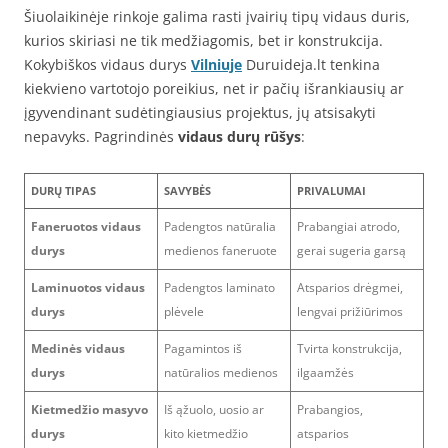
Šiuolaikinėje rinkoje galima rasti įvairių tipų vidaus duris,
kurios skiriasi ne tik medžiagomis, bet ir konstrukcija.
Kokybiškos vidaus durys
Vilniuje
Duruideja.lt tenkina
kiekvieno vartotojo poreikius, net ir pačių išrankiausių ar
įgyvendinant sudėtingiausius projektus, jų atsisakyti
nepavyks. Pagrindinės
vidaus durų rūšys
:
DURŲ TIPAS
SAVYBĖS
PRIVALUMAI
Faneruotos vidaus
Padengtos natūralia
Prabangiai atrodo,
durys
medienos faneruote
gerai sugeria garsą
Laminuotos vidaus
Padengtos laminato
Atsparios drėgmei,
durys
plėvele
lengvai prižiūrimos
Medinės vidaus
Pagamintos iš
Tvirta konstrukcija,
durys
natūralios medienos
ilgaamžės
Kietmedžio masyvo
Iš ąžuolo, uosio ar
Prabangios,
durys
kito kietmedžio
atsparios