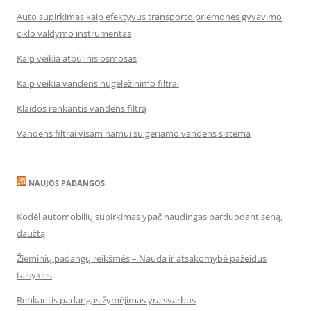
Auto supirkimas kaip efektyvus transporto priemonės gyvavimo
ciklo valdymo instrumentas
Kaip veikia atbulinis osmosas
Kaip veikia vandens nugeležinimo filtrai
Klaidos renkantis vandens filtrą
Vandens filtrai visam namui su geriamo vandens sistema
NAUJOS PADANGOS
Kodėl automobilių supirkimas ypač naudingas parduodant seną,
daužtą
Žieminių padangų reikšmės – Nauda ir atsakomybė pažeidus
taisykles
Renkantis padangas žymėjimas yra svarbus