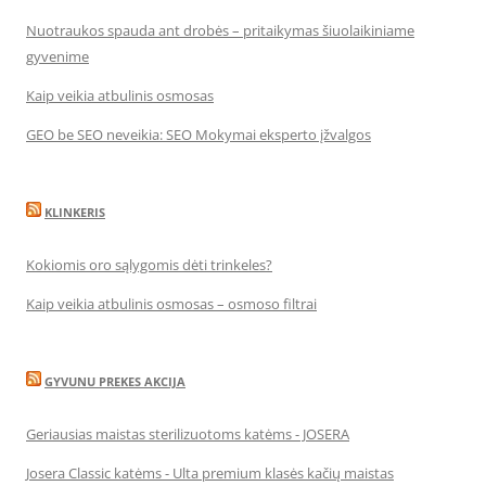
Nuotraukos spauda ant drobės – pritaikymas šiuolaikiniame
gyvenime
Kaip veikia atbulinis osmosas
GEO be SEO neveikia: SEO Mokymai eksperto įžvalgos
KLINKERIS
Kokiomis oro sąlygomis dėti trinkeles?
Kaip veikia atbulinis osmosas – osmoso filtrai
GYVUNU PREKES AKCIJA
Geriausias maistas sterilizuotoms katėms - JOSERA
Josera Classic katėms - Ulta premium klasės kačių maistas