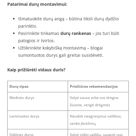
Patarimai durų montavimui:
Išmatuokite durų angą – būtina tiksli durų dydžio
parinktis.
Pasirinkite tinkamas
durų rankenas
– jos turi būti
patogios ir tvirtos.
Užtikrinkite kokybišką montavimą – blogai
sumontuotos durys gali greitai susidėvėti.
Kaip prižiūrėti vidaus duris?
Durų tipas
Priežiūros rekomendacijos
Medinės durys
Valyti sausa arba vos drėgna
šluoste, vengti drėgmės
Laminuotos durys
Naudoti neagresyvius valiklius,
venkti įbrėžimų
Stiklinės durys
Valyti stiklo valikliu, saugoti nuo