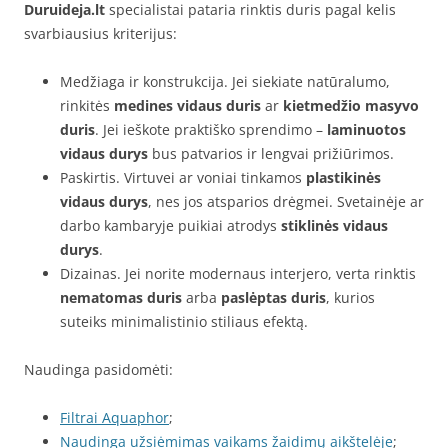
Duruideja.lt
specialistai pataria rinktis duris pagal kelis
svarbiausius kriterijus:
Medžiaga ir konstrukcija. Jei siekiate natūralumo,
rinkitės
medines vidaus duris
ar
kietmedžio masyvo
duris
. Jei ieškote praktiško sprendimo –
laminuotos
vidaus durys
bus patvarios ir lengvai prižiūrimos.
Paskirtis. Virtuvei ar voniai tinkamos
plastikinės
vidaus durys
, nes jos atsparios drėgmei. Svetainėje ar
darbo kambaryje puikiai atrodys
stiklinės vidaus
durys
.
Dizainas. Jei norite modernaus interjero, verta rinktis
nematomas duris
arba
paslėptas duris
, kurios
suteiks minimalistinio stiliaus efektą.
Naudinga pasidomėti:
Filtrai Aquaphor
;
Naudinga užsiėmimas vaikams žaidimų aikštelėje
;