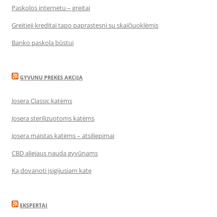
Paskolos internetu – greitai
Greitieji kreditai tapo paprastesni su skaičiuoklėmis
Banko paskola būstui
GYVUNU PREKES AKCIJA
Josera Classic katėms
Josera sterilizuotoms katėms
Josera maistas katėms – atsiliepimai
CBD aliejaus nauda gyvūnams
Ką dovanoti įsigijusiam katę
EKSPERTAI