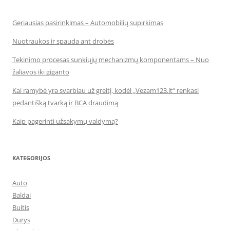
Geriausias pasirinkimas – Automobilių supirkimas
Nuotraukos ir spauda ant drobės
Tekinimo procesas sunkiųjų mechanizmų komponentams – Nuo
žaliavos iki giganto
Kai ramybė yra svarbiau už greitį, kodėl „Vezam123.lt“ renkasi
pedantišką tvarką ir BCA draudimą
Kaip pagerinti užsakymų valdymą?
KATEGORIJOS
Auto
Baldai
Buitis
Durys