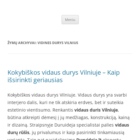
Pereiti
prie
SEO straipsnių talpinimas
turinio
Unikalūs SEO straipsniai talpinami kokybiškų atgalinių nuorodų
sukūrimui – verslo internete stiprinimui, paslaugų ar prekių
Meniu
informacijos sklaidai, aukščiausių rezultatų paieškos sistemoje siekimui,
išlaikymui – GPRS.LT
ŽYMŲ ARCHYVAI:
VIDINES DURYS VILNIUS
Kokybiškos vidaus durys Vilniuje – Kaip
išsirinkti geriausias
Kokybiškos vidaus durys Vilniuje. Vidaus durys yra svarbi
interjero dalis, kuri ne tik atskiria erdves, bet ir suteikia
estetinio vientisumo. Renkantis
vidaus duris Vilniuje
,
būtina atkreipti dėmesį į jų medžiagas, konstrukciją, kainą
ir dizainą. Straipsnyje Duruideja specialistai palies
vidaus
durų rūšis
, jų privalumus ir kaip pasirinkti tinkamiausią
variantą. Taip pat pasidalinsime
Duruideja.lt
ekspertų