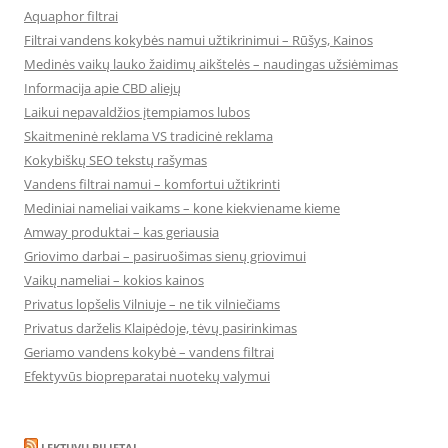
Aquaphor filtrai
Filtrai vandens kokybės namui užtikrinimui – Rūšys, Kainos
Medinės vaikų lauko žaidimų aikštelės – naudingas užsiėmimas
Informacija apie CBD aliejų
Laikui nepavaldžios įtempiamos lubos
Skaitmeninė reklama VS tradicinė reklama
Kokybiškų SEO tekstų rašymas
Vandens filtrai namui – komfortui užtikrinti
Mediniai nameliai vaikams – kone kiekviename kieme
Amway produktai – kas geriausia
Griovimo darbai – pasiruošimas sienų griovimui
Vaikų nameliai – kokios kainos
Privatus lopšelis Vilniuje – ne tik vilniečiams
Privatus darželis Klaipėdoje, tėvų pasirinkimas
Geriamo vandens kokybė – vandens filtrai
Efektyvūs biopreparatai nuotekų valymui
LEKTUVU BILIETAI