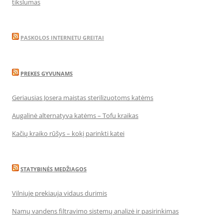
tikslumas
PASKOLOS INTERNETU GREITAI
PREKES GYVUNAMS
Geriausias Josera maistas sterilizuotoms katėms
Augalinė alternatyva katėms – Tofu kraikas
Kačių kraiko rūšys – kokį parinkti katei
STATYBINĖS MEDŽIAGOS
Vilniuje prekiauja vidaus durimis
Namų vandens filtravimo sistemų analizė ir pasirinkimas