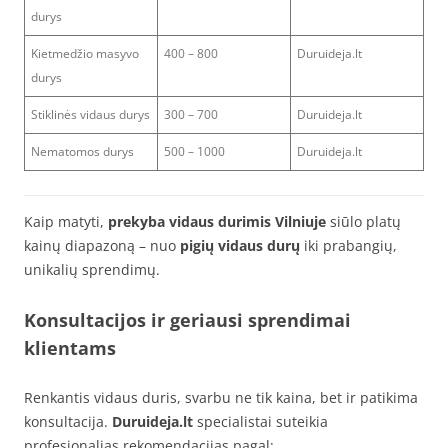
durys
Kietmedžio masyvo
400 – 800
Duruideja.lt
durys
Stiklinės vidaus durys
300 – 700
Duruideja.lt
Nematomos durys
500 – 1000
Duruideja.lt
Kaip matyti,
prekyba vidaus durimis Vilniuje
siūlo platų
kainų diapazoną – nuo
pigių vidaus durų
iki prabangių,
unikalių sprendimų.
Konsultacijos ir geriausi sprendimai
klientams
Renkantis vidaus duris, svarbu ne tik kaina, bet ir patikima
konsultacija.
Duruideja.lt
specialistai suteikia
profesionalias rekomendacijas pagal: