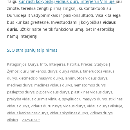
Taigi,
kur rasti kokybiškų vidaus durų interjerui Vilniuje
jau
žinote, tereikia žengti pirmą žingsnį, sukontaktuoti su
Duruideja.lt vadybininkais ir pasikonsultuoti. Visa kita eiga
bus kur kas greitesnė. Investuodami į kokybiškas
vidaus
duris
, užtikrinsite ne tik funkcionalumą, bet ir estetišką
namų interjerą!
SEO straipsnių talpinimas
Kategorijos:
Durys
,
Info
,
Interjeras
,
Patirtis
,
Prekės
,
Statyba
|
Žymos:
durų rankenos
,
durys
,
durys vidaus
,
faneruotos vidaus
durys
,
kietmedzio masyvo durys
,
laminuotos vidaus durys
,
medines durys
,
medines vidaus durys
,
nematomos durys
,
pasleptos durys
,
pigios vidaus durys
,
plastikines vidaus durys
,
prekyba vidaus durimis vilniuje
,
spygliuociu masyvo durys
,
stiklines
vidaus durys
,
vidaus duru rusys
,
vidaus durys
,
vidaus durys vilniuje
,
vidaus karkasines durys
,
vidaus skydines durys
,
vidines durys
vilnius
|
2025-02-05