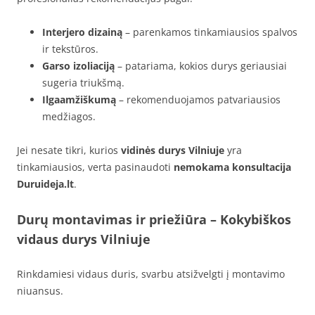
Interjero dizainą
– parenkamos tinkamiausios spalvos
ir tekstūros.
Garso izoliaciją
– patariama, kokios durys geriausiai
sugeria triukšmą.
Ilgaamžiškumą
– rekomenduojamos patvariausios
medžiagos.
Jei nesate tikri, kurios
vidinės durys Vilniuje
yra
tinkamiausios, verta pasinaudoti
nemokama konsultacija
Duruideja.lt
.
Durų montavimas ir priežiūra
– Kokybiškos
vidaus durys Vilniuje
Rinkdamiesi vidaus duris, svarbu atsižvelgti į montavimo
niuansus.