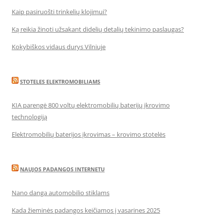
Kaip pasiruošti trinkelių klojimui?
Ką reikia žinoti užsakant didelių detalių tekinimo paslaugas?
Kokybiškos vidaus durys Vilniuje
STOTELES ELEKTROMOBILIAMS
KIA parengė 800 voltų elektromobilių baterijų įkrovimo
technologiją
Elektromobilių baterijos įkrovimas – krovimo stotelės
NAUJOS PADANGOS INTERNETU
Nano danga automobilio stiklams
Kada žieminės padangos keičiamos į vasarines 2025