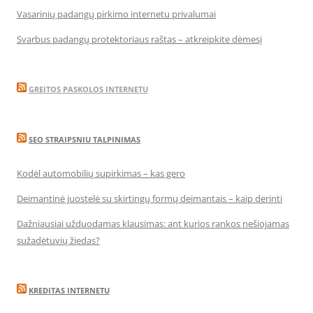
Vasarinių padangų pirkimo internetu privalumai
Svarbus padangų protektoriaus raštas – atkreipkite dėmesį
GREITOS PASKOLOS INTERNETU
SEO STRAIPSNIU TALPINIMAS
Kodėl automobilių supirkimas – kas gero
Deimantinė juostelė su skirtingų formų deimantais – kaip derinti
Dažniausiai užduodamas klausimas: ant kurios rankos nešiojamas
sužadėtuvių žiedas?
KREDITAS INTERNETU