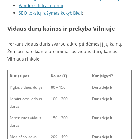
Vandens filtrai namui
;
SEO tekstų rašymas kokybiškai
;
Vidaus durų kainos ir prekyba Vilniuje
Perkant vidaus duris svarbu atkreipti dėmesį į jų kainą.
Žemiau pateikiame preliminarias vidaus durų kainas
Vilniaus rinkoje:
Durų tipas
Kaina (€)
Kur įsigyti?
Pigios vidaus durys
80 – 150
Duruideja.lt
Laminuotos vidaus
100 – 200
Duruideja.lt
durys
Faneruotos vidaus
150 – 300
Duruideja.lt
durys
Medinės vidaus
200 – 400
Duruideja.lt