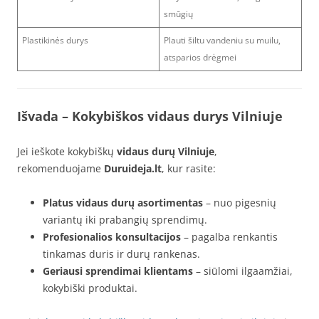
smūgių
Plastikinės durys
Plauti šiltu vandeniu su muilu,
atsparios drėgmei
Išvada – Kokybiškos vidaus durys Vilniuje
Jei ieškote kokybiškų
vidaus durų Vilniuje
,
rekomenduojame
Duruideja.lt
, kur rasite:
Platus vidaus durų asortimentas
– nuo pigesnių
variantų iki prabangių sprendimų.
Profesionalios konsultacijos
– pagalba renkantis
tinkamas duris ir durų rankenas.
Geriausi sprendimai klientams
– siūlomi ilgaamžiai,
kokybiški produktai.