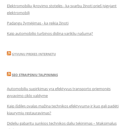
Elektromobilių įkrovimo stotelės - ką svarbu žinoti prieš įsigyjant
elektromobilį
Padangų žymėjimas - ką reikia žinoti
Kaip automobilio turbinos didina variklių našumą?
GYVUNU PREKES INTERNETU
SEO STRAIPSNIU TALPINIMAS
Automobilių supirkimas yra efektyvus transporto priemonės
gyvavimo ciklo valdyme
Kaip išdilęs ovalas mažina technikos efektyvumą ir kuo gali padėti
kiaurymių restauravimas?
Didelių gabaritų sunkios technikos dalių tekinimas – Maksimalus