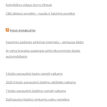
Kokybiškos vidaus durys Vilniuje
CBD aliejaus poveikis – nauda ir šalutinis poveikis
PIGUS AVIABILIETAI
Vasarinių padangų pirkimas internetu – geriausia išeitis
Ar verta brangias padangas pirkti ekonominės klasės
automobiliams
5 būdų panaudoti lauko namelį vaikams
2026 6 būdų panaudoti žaidimų aikšteles vaikams
7 būdų panaudoti žaidimų namelį vaikams
Dažniausios klaidos renkantis vaikų namelius