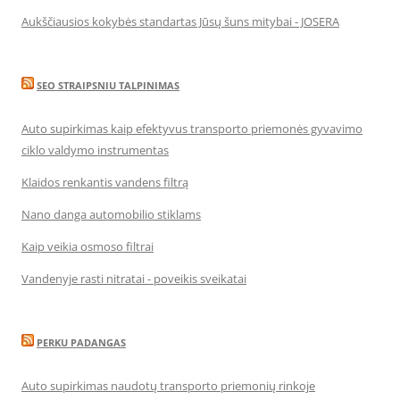
Aukščiausios kokybės standartas Jūsų šuns mitybai - JOSERA
SEO STRAIPSNIU TALPINIMAS
Auto supirkimas kaip efektyvus transporto priemonės gyvavimo
ciklo valdymo instrumentas
Klaidos renkantis vandens filtrą
Nano danga automobilio stiklams
Kaip veikia osmoso filtrai
Vandenyje rasti nitratai - poveikis sveikatai
PERKU PADANGAS
Auto supirkimas naudotų transporto priemonių rinkoje