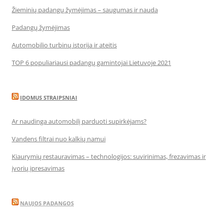
Žieminių padangų žymėjimas – saugumas ir nauda
Padangų žymėjimas
Automobilio turbinų istorija ir ateitis
TOP 6 populiariausi padangų gamintojai Lietuvoje 2021
IDOMUS STRAIPSNIAI
Ar naudinga automobilį parduoti supirkėjams?
Vandens filtrai nuo kalkių namui
Kiaurymių restauravimas – technologijos: suvirinimas, frezavimas ir
įvorių įpresavimas
NAUJOS PADANGOS